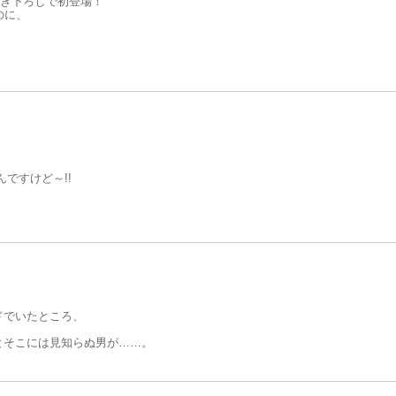
新作描き下ろしで初登場！
のに、
た！
ルバージョン、なんと１００P!!
んですけど～!!
ドでいたところ、
とそこには見知らぬ男が……。