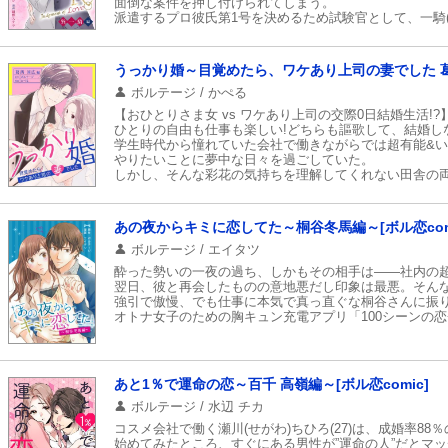
面倒な案件を押し付けられてしまう。
派遣するプロ彼氏第1号を決めるため試験官として、一騎(
さりげない優しさを見せるハイスペイケメンと面接デー
怒ったりドキドキしたり悩んだりする日々が続き…!?
オトナ女子のための胸キュン充電アプリ「100シーンの恋
うっかり婚～目覚めたら、ワケあり上司の妻でした 葛西 
ボルテージ / かぺる
【おひとりさま女 vs ワケあり上司の交際0日結婚生活!?
ひとりの自由も仕事も楽しい!どちらも謳歌して、結婚し
学生時代から憧れていた会社で働きながらでは超有能&
やりたいことに夢中な日々を過ごしていた。
しかし、そんな彩花の気持ちを理解してくれない田舎の
油断すると突然ぶつけられる「結婚しないのか」攻撃に
目の前に記入済みの婚姻届を差し出され、優しく囁かれて…
うっかりからはじまるオトナ同士の契約婚!オトナ女子の
あの夜からキミに恋してた～桐谷冬馬編～[ボル恋com
ボルテージ / エイタツ
酔った勢いの一夜の過ち、しかもその相手は――社内の
翌日、彼と再会したものの意地悪だし印象は最悪。そん
強引で傲慢、でも仕事に本気で真っ直ぐな桐谷さんに振
オトナ女子のための胸キュン充電アプリ「100シーンの
あと1％で運命の恋～百千 高嶺編～[ボル恋comic]
ボルテージ / 水辺 チカ
コスメ会社で働く瀬川(せがわ)ちひろ(27)は、成婚率8
始めてみたところ、すぐにある男性が”運命の人”だとマ