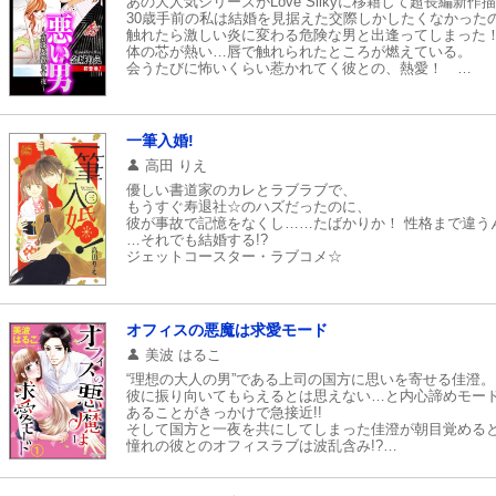
あの大人気シリーズがLove Silkyに移籍して超長編
30歳手前の私は結婚を見据えた交際しかしたくなかった
触れたら激しい炎に変わる危険な男と出逢ってしまっ
体の芯が熱い…唇で触れられたところが燃えている。
会うたびに怖いくらい惹かれてく彼との、熱愛！
雑誌掲載版よりも愛し合うシーンを増量した激愛スペシャ
一筆入婚!
高田 りえ
優しい書道家のカレとラブラブで、
もうすぐ寿退社☆のハズだったのに、
彼が事故で記憶をなくし……たばかりか！ 性格まで違う
…それでも結婚する!?
ジェットコースター・ラブコメ☆
オフィスの悪魔は求愛モード
美波 はるこ
“理想の大人の男”である上司の国方に思いを寄せる佳澄。
彼に振り向いてもらえるとは思えない…と内心諦めモー
あることがきっかけで急接近!!
そして国方と一夜を共にしてしまった佳澄が朝目覚める
憧れの彼とのオフィスラブは波乱含み!?
まさかの刺客出現で、刺激的な恋愛に黄色信号が――!!