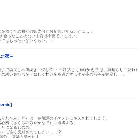
お気に入り
族を救うため商社の御曹司とお見合いすることに…！
付き合ったことのない由貴は不安でいっぱい。
分にはもったいないくらい。
…！？
れた夜～
され……
？」
で紛失し不運続きに悩むOL・三好(みよし)楓(かえで)は、気晴らしに訪れた
りの誘いを持ちかけ激しく甘い夜を過ごすはずが蓮の様子が豹変し──。
リー♪
mic]
もりわきみこと）は、突然謎のイケメンにキスされてしまう。
宮心奏（さくらのみやかなで）に遭遇する。
ことになるものの、
）に強く反対されてしまい……!?
超人気作、待望の漫画化！