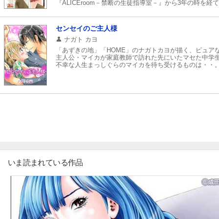
『ALICEroom－禁断の生徒指導室－』から3年の時を
あの問題作を超える彩也式ノアール・ラブストーリー
センセイのご主人様
ナガト カヨ
「あずきの地」「HOME」のナガトカヨが描く、ピュア
主人公・マイカが家庭教師で訪れた先にいたマセた中学
不幸な人生まっしぐらのマイカを待ち受けるものは・・
いま読まれている作品