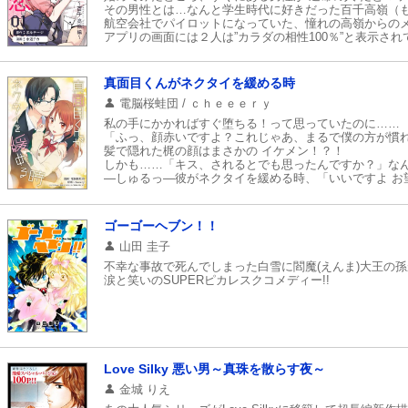
その男性とは…なんと学生時代に好きだった百千高嶺（
航空会社でパイロットになっていた、憧れの高嶺からの
アプリの画面には２人は”カラダの相性100％”と表示され
オトナ女子のための胸キュン充電アプリ「100シーンの
真面目くんがネクタイを緩める時
電脳桜蛙団 / ｃｈｅｅｅｒｙ
私の手にかかればすぐ堕ちる！って思っていたのに……
「ふっ、顔赤いですよ？これじゃあ、まるで僕の方が慣
髪で隠れた梶の顔はまさかの イケメン！？！
しかも……「キス、されるとでも思ったんですか？」な
―しゅるっ―彼がネクタイを緩める時、「いいですよ お
敬語×S男子×真面目くん(!?)
ゴーゴーヘブン！！
山田 圭子
不幸な事故で死んでしまった白雪に閻魔(えんま)大王の孫
涙と笑いのSUPERピカレスクコメディー!!
Love Silky 悪い男～真珠を散らす夜～
金城 りえ