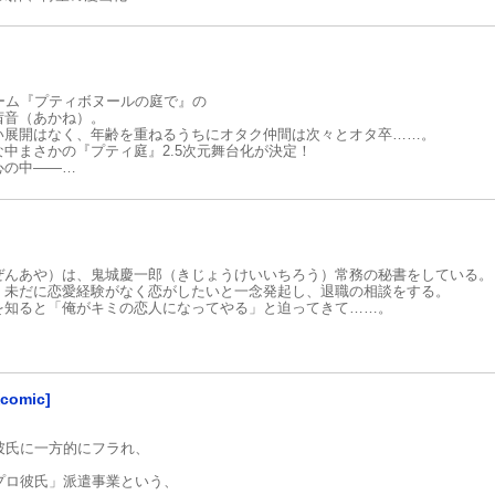
ーム『プティボヌールの庭で』の
茜音（あかね）。
い展開はなく、年齢を重ねるうちにオタク仲間は次々とオタ卒……。
中まさかの『プティ庭』2.5次元舞台化が決定！
心の中――
んが『プティ庭』プレイヤーだと知り……？
子の振り回されラブ！
ぜんあや）は、鬼城慶一郎（きじょうけいいちろう）常務の秘書をしている。
、未だに恋愛経験がなく恋がしたいと一念発起し、退職の相談をする。
を知ると「俺がキミの恋人になってやる」と迫ってきて……。
omic]
は彼氏に一方的にフラれ、
プロ彼氏」派遣事業という、