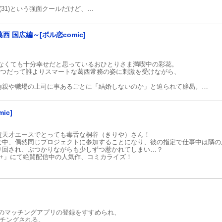
31)という強面クールだけど、
トをしていると、
+」の人気作、待望のコミカライズ!!
国広編～[ボル恋comic]
】
なくても十分幸せだと思っているおひとりさま満喫中の彩花。
いつだって誰よりスマートな葛西常務の姿に刺激を受けながら、
両親や職場の上司に事あるごとに「結婚しないのか」と迫られて辟易。
ぐったりしながら酔ってしまったある日、
!? その相手は――まさかの葛西常務!?
ための胸キュン充電アプリ「100シーンの恋+」にて絶賛配信中の人気作、コミ
ic]
超天才エースでとっても毒舌な桐谷（きりや）さん！
な中、偶然同じプロジェクトに参加することになり、彼の指定で仕事中は隣
り回され、ぶつかりながらも少しずつ惹かれてしまい…？
恋+」にて絶賛配信中の人気作、コミカライズ！
8％のマッチングアプリの登録をすすめられ、
ッチングされる。