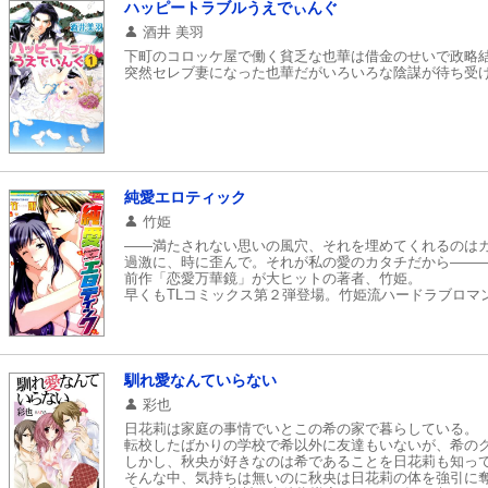
ハッピートラブルうえでぃんぐ
酒井 美羽
下町のコロッケ屋で働く貧乏な也華は借金のせいで政略
突然セレブ妻になった也華だがいろいろな陰謀が待ち受け
純愛エロティック
竹姫
――満たされない思いの風穴、それを埋めてくれるのは
過激に、時に歪んで。それが私の愛のカタチだから――
前作「恋愛万華鏡」が大ヒットの著者、竹姫。
早くもTLコミックス第２弾登場。竹姫流ハードラブロマ
馴れ愛なんていらない
彩也
日花莉は家庭の事情でいとこの希の家で暮らしている。
転校したばかりの学校で希以外に友達もいないが、希の
しかし、秋央が好きなのは希であることを日花莉も知っ
そんな中、気持ちは無いのに秋央は日花莉の体を強引に