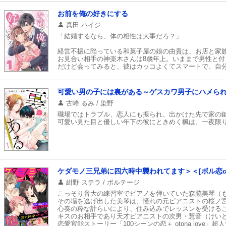
マイ本棚から探す
お前を俺の好きにする
最近読んだ作品
真田 ハイジ
「結婚するなら、体の相性は大事だろ？」
経営不振に陥っている和菓子屋の娘の由貴は、お店と家
お見合い相手の神楽木さんは8歳年上。いままで男性と
だけど会ってみると、彼はカッコよくてスマートで、自
私はこの人を利用しようとしてるんだ……。
一方、神楽木さんはお店が経営不振なことを知っていて
可愛い男の子には裏がある～ゲスカワ男子にハメら
ホテルの客室に連れられた由貴は、神楽木さんにキスを
古峰 るみ / 染野
「いっ いきなりなにするんですか！？」
「玉の輿狙ってんだろ？ 気に入られる努力してみたら
職場ではトラブル、恋人にも振られ、出かけた先で家の鍵ま
可愛い見た目と優しい年下の彼にときめく楓は、一夜限
『S系御曹司』×『頑張り屋なピュア女子』のラブストー
ケダモノ三兄弟に四六時中襲われてます＞＜[ボル恋co
紺野 ステラ / ボルテージ
こっそり音大の練習室でピアノを弾いていた森脇美琴（
その場を逃げ出した美琴は、憧れの元ピアニストの桜ノ
心奏の粋な計らいにより、住み込みでレッスンを受ける
キスのお相手であり天才ピアニストの次男・慧音（けいと
恋愛官能ストーリー「100シーンの恋＋ otona love」