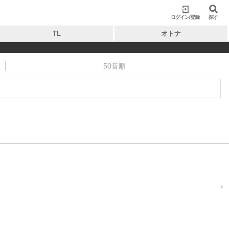
ログイン/登録
閉じる
閉じる
探す
TL
オトナ
50音順