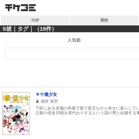
検索
検索
TOP
男性
キーワードから探す
キーワードから探す
S彼｜タグ｜（19件）
人気順
各一覧から探す
各一覧から探す
ジャンル
ジャンル
作家
作家
雑誌
雑誌
コンテンツから探す
￥十億少女
マイ本棚から探す
酒井 美羽
ランキング
下町にある老舗の和菓子屋で貧乏ながら幸せに暮らして
最近読んだ作品
父親の借金10億を肩代わりするという謎の男と結婚する
おすすめ
特集