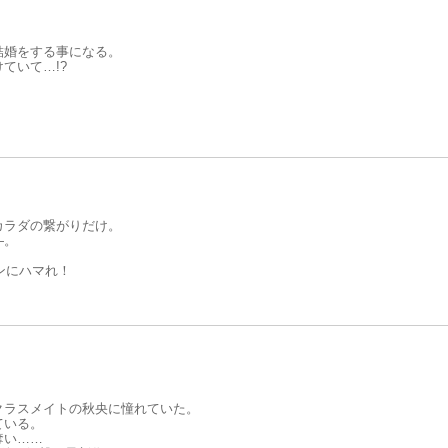
結婚をする事になる。
ていて…!?
カラダの繋がりだけ。
―。
ンにハマれ！
クラスメイトの秋央に憧れていた。
ている。
奪い……