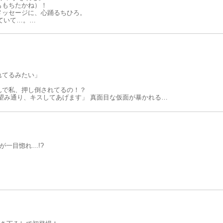
ももちたかね）！
メッセージに、心踊るちひろ。
ていて…。
恋+」の人気作、待望のコミカライズ！！
れてるみたい」
んで私、押し倒されてるの！？
望み通り、キスしてあげます」 真面目な仮面が暴かれる。
が一目惚れ…!?