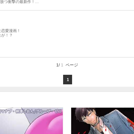
経て放つ衝撃の最新作！
！
な恋愛漫画！
生が！？
。
1/
ページ
1
1