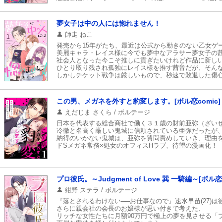
夢女子は中の人には惚れません！
師走 ねこ
発売から15年がたち、最近は公式から動きのない乙女ゲ
美麗キャラ・レイス様に今でも夢中なアラサー夢女子の
社会人となった今こそ推しに貢ぎたいけれど作品に新し
ひとり取り残され孤独にレイス様を推す茜音だが、そんな
しかしチケット戦争は厳しいもので、秒速で敗退した傷
ひょんなことから隣に住む若い男子の高羽（たかは）く
アラサー夢女子の前向きオタクライフ＋年下イケメン男
この男、メガネを外すと豹変します。[ボル恋comic]
えだじま さくら / ボルテージ
日本を代表する総合商社で働く３１歳の財前亜弥（ざい
冷徹と名高く厳しい鬼城に信頼されている亜弥だったが
納得のいかない鬼城は、亜弥を質問責めしていき、理由
ドSメガネ常務×処女のオフィスHラブ、待望の漫画化！
プロ彼氏。～Judgment of Love 巽 一騎編～[ボル恋c
紺野 ステラ / ボルテージ
『落とされるわけない──お仕事なので』速水早苗(27)
さらに親会社の会長のお嬢様が思い付きで考えた、
リッチな女性たちに月額90万円で極上の夢を見させる「