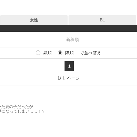
女性
BL
新着順
昇順
降順
で並べ替え
タグ
タグ
1
作品
作品
1/
ページ
1
出版社
出版社
新着
いた鹿の子だったが、
お気に入り
事になってしまい……！？
無料