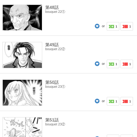
第48話
bouquet 22①
or
1
1
第49話
bouquet 22②
or
1
1
第50話
bouquet 23①
or
1
1
第51話
bouquet 23②