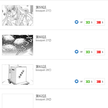
第59話
bouquet 27①
or
1
1
第60話
bouquet 27②
or
1
1
第61話
bouquet 28①
or
1
1
第62話
bouquet 28②