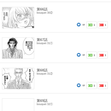
第66話
bouquet 30②
or
1
1
第67話
bouquet 31①
or
1
1
第68話
bouquet 31②
or
1
1
第69話
bouquet 32①