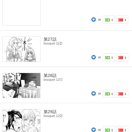
or
1
1
第27話
bouquet 11②
or
1
1
第28話
bouquet 12①
or
1
1
第29話
bouquet 12②
or
1
1