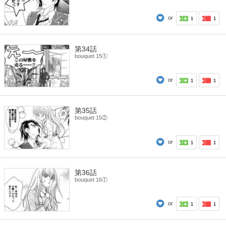
or
1
1
第34話
bouquet 15①
or
1
1
第35話
bouquet 15②
or
1
1
第36話
bouquet 16①
or
1
1