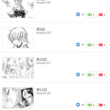
bouquet 3②
or
1
1
第9話
bouquet 3③
or
1
1
第10話
bouquet 4①
or
1
1
第11話
bouquet 4②
or
1
1