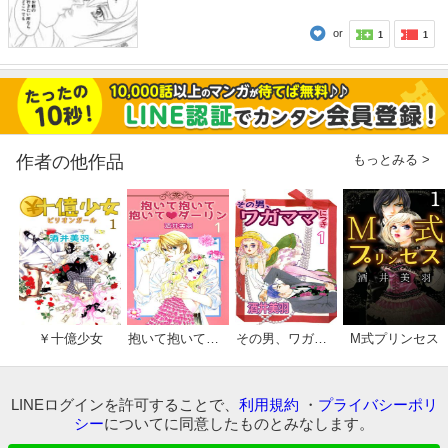
or
1
1
もっとみる >
作者の他作品
￥十億少女
抱いて抱いて抱いてダーリン
その男、ワガママにつき
M式プリンセス
LINEログインを許可することで、
利用規約
・
プライバシーポリ
シー
についてに同意したものとみなします。