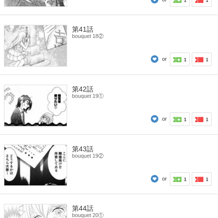
1
1
第41話
bouquet 18②
or
1
1
第42話
bouquet 19①
or
1
1
第43話
bouquet 19②
or
1
1
第44話
bouquet 20①