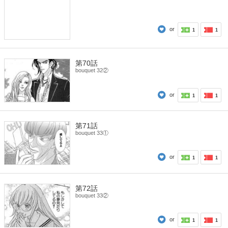
or
1
1
第70話
bouquet 32②
or
1
1
第71話
bouquet 33①
or
1
1
第72話
bouquet 33②
or
1
1