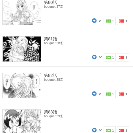
第80話
bouquet 37②
or
1
1
第81話
bouquet 38①
or
1
1
第82話
bouquet 38②
or
1
1
第83話
bouquet 39①
or
1
1