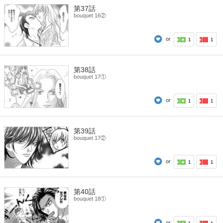
第37話
bouquet 16②
or
1
1
第38話
bouquet 17①
or
1
1
第39話
bouquet 17②
or
1
1
第40話
bouquet 18①
or