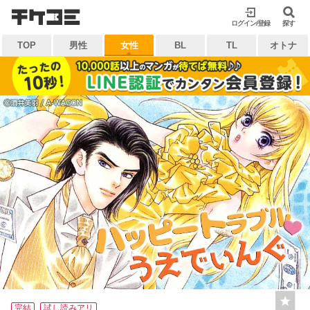
検索
ログイン/登録
閉じる
探す
TOP
男性
女性
BL
TL
オトナ
キーワードから探す
各一覧から探す
ジャンル
タグ
作家
作品
雑誌
出版社
マイ本棚から探す
最近読んだ作品
お気に入り
完結
試し読みアリ