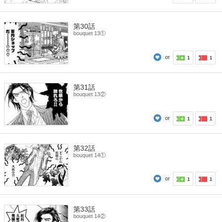
第30話
bouquet 13①
or
1
1
第31話
bouquet 13②
or
1
1
第32話
bouquet 14①
or
1
1
第33話
bouquet 14②