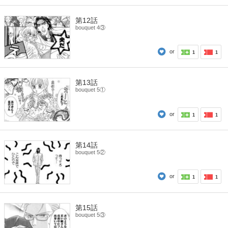
第12話
bouquet 4③
or
1
1
第13話
bouquet 5①
or
1
1
第14話
bouquet 5②
or
1
1
第15話
bouquet 5③