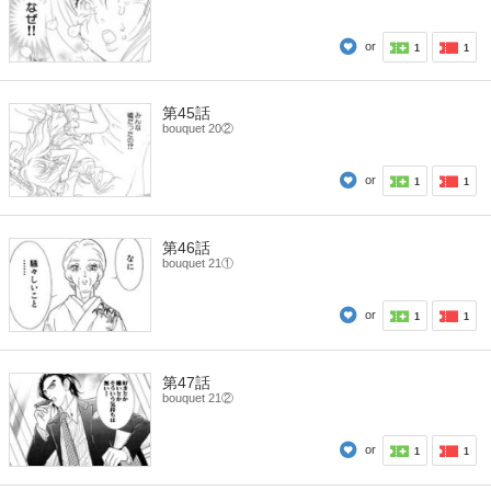
or
1
1
第45話
bouquet 20②
or
1
1
第46話
bouquet 21①
or
1
1
第47話
bouquet 21②
or
1
1