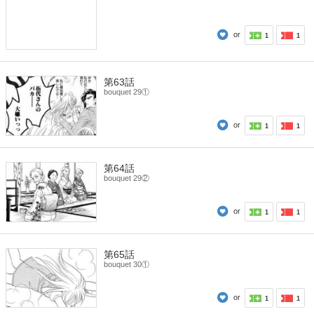
or
1
1
第63話
bouquet 29①
or
1
1
第64話
bouquet 29②
or
1
1
第65話
bouquet 30①
or
1
1