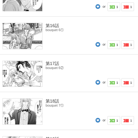
or
1
1
第16話
bouquet 6①
or
1
1
第17話
bouquet 6②
or
1
1
第18話
bouquet 7①
or
1
1