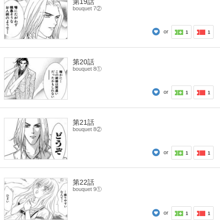
第19話
bouquet 7②
or
1
1
第20話
bouquet 8①
or
1
1
第21話
bouquet 8②
or
1
1
第22話
bouquet 9①
or
1
1