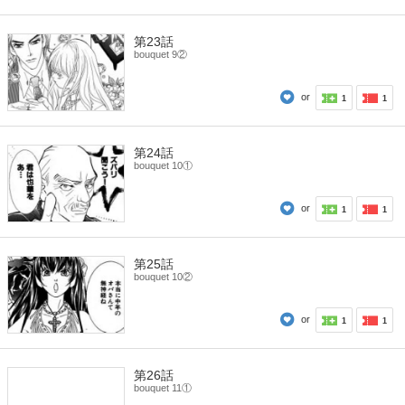
第23話
bouquet 9②
or
1
1
第24話
bouquet 10①
or
1
1
第25話
bouquet 10②
or
1
1
第26話
bouquet 11①