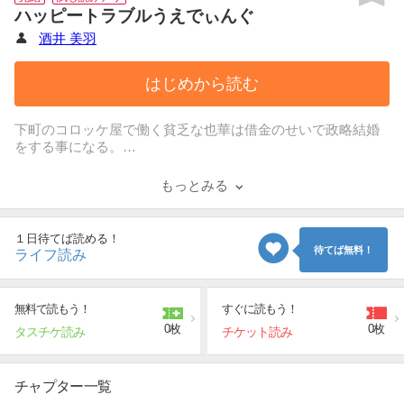
ハッピートラブルうえでぃんぐ
酒井 美羽
はじめから読む
下町のコロッケ屋で働く貧乏な也華は借金のせいで政略結婚
をする事になる。
突然セレブ妻になった也華だがいろいろな陰謀が待ち受けて
いて…!?
もっとみる
１日待てば読める！
待てば無料！
ライフ読み
無料で読もう！
すぐに読もう！
0枚
0枚
タスチケ読み
チケット読み
チャプター一覧