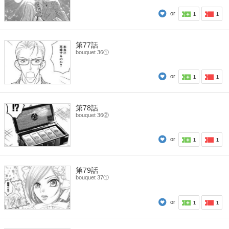
or
1
1
第77話
bouquet 36①
or
1
1
第78話
bouquet 36②
or
1
1
第79話
bouquet 37①
or
1
1