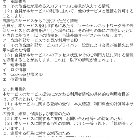
マイ本棚から探す
オ 電話番号
カ その他当社が定める入力フォームに会員が入力する情報
（２）会員が本サービスの利用において、他のサービスと連携を許可する
最近読んだ作品
お気に入り
ことにより、
当該他のサービスからご提供いただく情報
会員が、本サービスを利用するにあたり、ソーシャルネットワーク等の外
部サービスとの連携を許可した場合には、その許可の際にご同意いただい
た内容に基づき、以下の情報を、当該外部サービスから収集します。
ア 当該外部サービスで会員が利用するID
イ その他当該外部サービスのプライバシー設定により会員が連携先に開
示を認めた情報
（３）会員が本サービスへのアクセス状況やそのご利用方法に関する情報
を収集することがあります。これは、以下の情報が含まれます。
ア 端末情報
イ ログ情報
ウ Cookie及び匿名ID
エ 位置情報
２．利用目的
本サービスのサービス提供にかかわる利用者情報の具体的な利用者目的
は、以下のとおりです。
（１）本サービスに関する登録の受付、本人確認、利用料金の計算等本サ
ービス
の提供、維持、保護および改善のため
（２）本サービスに関するご案内、お問い合わせ等への対応のため
（３）本サービスに関する当社の規約、ポリシー等（以下、「規約等」と
いいます。）
に、違反する行為に対する対応のため