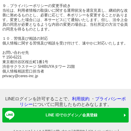
９．プライバシーポリシーの変更手続き
当社は、利用者情報の取扱いに関する運用状況を適宜見直し、継続的な改
善に努めるものとし、必要に応じて、本ポリシーを変更することがありま
す。変更した場合には、本サービスにて通知いたします。但し、法令上会
員の同意が必要となるような内容の変更の場合は、当社所定の方法で会員
の同意を得るものとします。
１０．苦情及び相談の対応
個人情報に関する苦情及び相談を受け付けて、速やかに対応いたします。
お問い合わせ先
〒150-6221
東京都渋谷区桜丘町1番1号
渋谷サクラステージ SHIBUYAタワー 21階
個人情報相談窓口担当者
privacy@ceres-inc.jp
LINEログインを許可することで、
利用規約
・
プライバシーポ
リシー
についてに同意したものとみなします。
LINE IDでログイン／会員登録