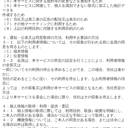
（４）本サービスに関する規約等の変更などを通知するため
（５）本サービスに関連して、個人を識別できない形式に加工した統計デ
ータを
作成するため
（６）当社又は第三者の広告の配信又は表示のため
（７）その他マーケティングに利用するため
（８）上記の利用目的に付随する利用目的のため
３．通知・公表又は同意取得の方法、利用中止要請の方法
３－１ 以下の利用者情報については、その収集が行われる前に会員の同
意を得るものとします。
（１）端末情報
（２）位置情報
３－２ 会員は、本サービスの所定の設定を行うことにより、利用者情報
の全部又は
一部についてその利用の停止を求めることができ、この場合、当社は速や
かに
当社の定めるところに従い、その利用を停止します。なお利用者情報の項
目に
よっては、その収集又は利用が本サービスの前提となるため、当社所定の
方法
により本サービスを退会した場合に限り、当社はその収集を停止します。
４．個人情報の取得・利用・提供・委託
４－１ 個人情報の取得に際しては、利用目的、取扱い範囲を明確にし、
ご本人の同意がある場合、適法かつ公正な手段によって取得します。
４－２ 機微情報については、ご本人の同意がある場合、または法令によ
る場合以外は取得しません。