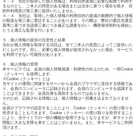
４－３ 当社が取得した個人情報は、利用目的達成に必要な範囲で利用す
るものとし、ご本人の同意がある場合または法令に基づく場合を除き、目
的外利用及び第三者に提供いたしません。
４－４ 当社は、取得した個人情報の利用目的の達成の範囲内で個人情報
の取扱を第三者に委託することがあります。その際は、弊社の委託先選定
基準に基づき当該第三者につき厳正な調査を行い、機密保持契約を締結し
たうえ適正な監督を行います。
５．個人情報の提供の任意性と結果
当社が個人情報を取得する項目は、全てご本人の意思によってご提供いた
だくものです。但し、必要な個人情報が提供されなかった場合、サービス
を利用できない可能性があります。
６．個人情報の管理
本サービスでは、会員の個人情報保護・利便性の向上のため、一部Cookie
（クッキー）を使用します。
※Cookie（クッキー）とは
当サイトの運用に関連するサーバから会員のブラウザに送信する情報であ
り、会員のコンピュータに記録されます。会員のコンピュータを認識する
ことはできますが、会員自身を識別するものではありません。
そのため、記録される情報には、個人情報は一切書き込まれておりませ
ん。
会員がブラウザの設定することにより、Cookie（クッキー）の受け取りを
拒否することもできます。Cookie（クッキー）の受け取りを拒否すること
により、当サイトでの一部の機能が使用できなくなりますが、本サイトの
閲覧に大きな支障を来すことはございません。また、本サービスもご利用
頂けます。