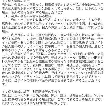
７．個人情報の開示
当社は、会員本人の同意なく、機密保持契約を結んだ協力企業以外に利用
者の個人情報を開示することは原則としてしません。但し、以下のような
場合、個人の情報を開示する場合があります。
（１）会員の事前の同意がある場合。
（２）Webページを含む媒体で発表、あるいは協力企業となりうる企業、
広告主、その他の第三者に当サイトのサービスを説明する際、またはその
他の合法的な目的のために、個人を識別しえない統計情報として開示する
場合。
（３）利用目的の達成に必要な範囲内で、個人情報の取り扱いを第三者に
委託する場合。この場合、個人情報の取り扱いを委託する委託先は、当サ
イトが信頼するに足ると判断したものに限定し、当該委託先でも当サイト
の個人情報の扱いガイドラインに準拠しつつ、お客様の個人情報が適切に
保護されるよう、必要な措置をとるものとします。
（４）利用者が第三者に不利益を及ぼすと当サイトが判断した場合、会員
からの提供情報およびID登録内容、登録プロフィール、使用されたIPアド
レス等のアクセス記録を当該第三者や警察または関連諸機関に通知するこ
とができます。また、裁判所、検察庁、警察、弁護士会、消費者センター
またはこれらに準じた権限を有する機関から、適法かつ公正な手段で会員
からの提供情報およびID登録内容、登録プロフィールについての開示を求
められた場合、当サイトはこれに応じて情報を開示することができます。
さらに、当サイトの権利や財産を保護する目的で開示することがありま
す。
８．個人情報の訂正、利用停止等の手続き
当社は、ご本人が利用目的の通知、開示、訂正、追加または削除、利用ま
たは提供の拒否を希望される場合には、ご本人であることを確認させてい
ただいたうえで合理的な期間内に対応致します。