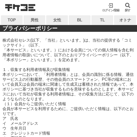
検索
検索
ログイン/登録
閉じる
閉じる
探す
TOP
男性
女性
BL
TL
オトナ
キーワードから探す
キーワードから探す
プライバシーポリシー
株式会社セレス(以下、「当社」といいます。)は、当社の提供する「コミ
ックサイト」（以下、
各一覧から探す
各一覧から探す
「本サービス」といいます。）における会員についての個人情報を含む利
用者情報の取扱いについて、以下のとおりプライバシーポリシー（以下、
ジャンル
タグ
ジャンル
タグ
「本ポリシー」といいます。）を定めます。
作家
作品
１．収集する利用者情報及び収集情報
作家
作品
本ポリシーにおいて、「利用者情報」とは、会員の識別に係る情報、通信
サービス上の行動履歴、その他会員のスマートフォン、PC等の端末にお
雑誌
出版社
雑誌
出版社
いて会員又は会員の端末に関連して生成又は蓄積された情報であって、本
ポリシーに基づき当社が収集するものを意味するものとします。本サービ
コンテンツから探す
スにおいて当社が収集する利用者情報は、その収集方法に応じて、以下の
マイ本棚から探す
ようなものとなります。
（１）会員からご提供いただく情報
ランキング
新着
最近読んだ作品
お気に入り
会員が本サービスを利用するために、ご提供いただく情報は、以下のとお
りです。
おすすめ
無料
ア 氏名
イ メールアドレス
特集
ウ 生年月日
エ クレジットカード情報