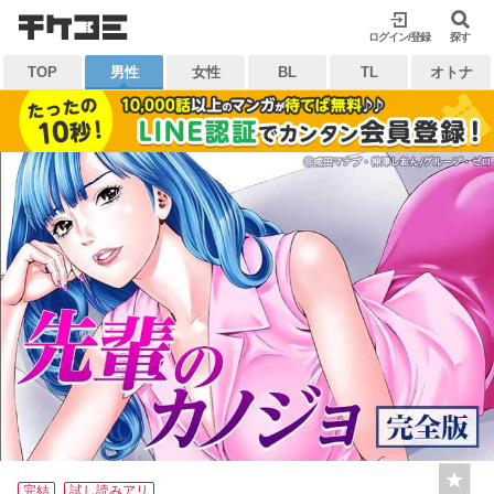
検索
ログイン/登録
閉じる
探す
TOP
男性
女性
BL
TL
オトナ
キーワードから探す
各一覧から探す
ジャンル
タグ
作家
作品
雑誌
出版社
マイ本棚から探す
最近読んだ作品
お気に入り
完結
試し読みアリ