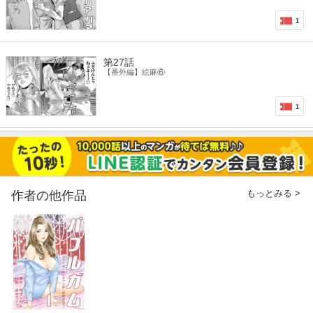
1
第27話
【番外編】絵麻⑥
1
もっとみる >
作者の他作品