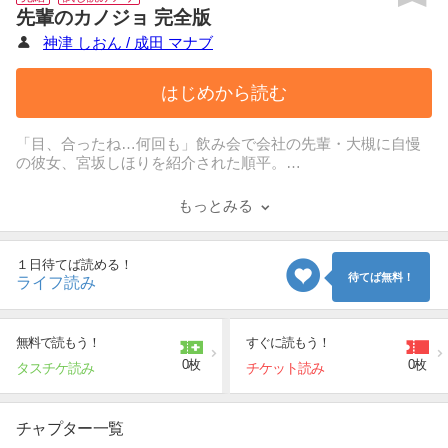
先輩のカノジョ 完全版
神津 しおん / 成田 マナブ
はじめから読む
「目、合ったね…何回も」飲み会で会社の先輩・大槻に自慢
の彼女、宮坂しほりを紹介された順平。
大槻の部屋で酔いつぶれた順平が夜中に目を覚ますと、しほ
りと大槻はSEXの真っ最中。
もっとみる
寝たふりをしながら二人を覗き見ていた順平は、SEX中のし
ほりと目が合ってしまう。
咎められるかと動揺する順平だが、しほりは順平に見せつけ
１日待てば読める！
るように大胆なSEXを続け…。
待てば無料！
ライフ読み
その日を境に、年上の美女しほりの淫らな誘惑に翻弄されな
がらも激しく惹きつけられていく順平。
「先輩のカノジョ」との秘密の関係の行方は……!?
無料で読もう！
すぐに読もう！
0枚
0枚
タスチケ読み
チケット読み
チャプター一覧