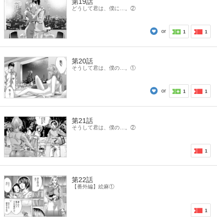
第19話
どうして君は、僕に…。②
or
1
1
第20話
そうして君は、僕の…。①
or
1
1
第21話
そうして君は、僕の…。②
1
第22話
【番外編】絵麻①
1