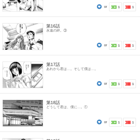
or
1
1
第16話
永遠の絆。③
or
1
1
第17話
あれから君は…。そして僕は…。
or
1
1
第18話
どうして君は、僕に…。①
or
1
1