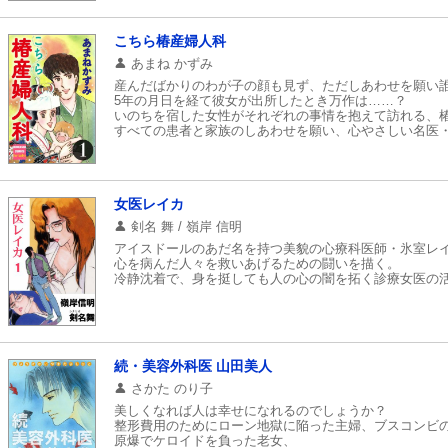
ある患者さんは、彼とのSEX時に痛みを感じるいう。こ
一番近くて大切な相手とのことだからこそ、誰にも話せな
こちら椿産婦人科
あまね かずみ
産んだばかりのわが子の顔も見ず、ただしあわせを願い
5年の月日を経て彼女が出所したとき万作は……？
いのちを宿した女性がそれぞれの事情を抱えて訪れる、
すべての患者と家族のしあわせを願い、心やさしい名医
女医レイカ
剣名 舞 / 嶺岸 信明
アイスドールのあだ名を持つ美貌の心療科医師・氷室レ
心を病んだ人々を救いあげるための闘いを描く。
冷静沈着で、身を挺しても人の心の闇を拓く診療女医の
続・美容外科医 山田美人
さかた のり子
美しくなれば人は幸せになれるのでしょうか？
整形費用のためにローン地獄に陥った主婦、ブスコンビ
原爆でケロイドを負った老女、