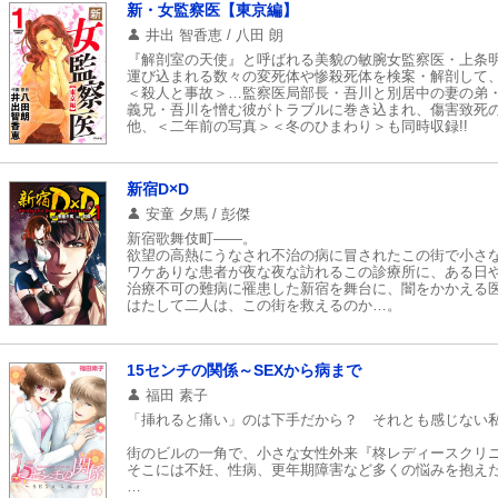
新・女監察医【東京編】
井出 智香恵 / 八田 朗
『解剖室の天使』と呼ばれる美貌の敏腕女監察医・上条
運び込まれる数々の変死体や惨殺死体を検案・解剖して
＜殺人と事故＞…監察医局部長・吾川と別居中の妻の弟
義兄・吾川を憎む彼がトラブルに巻き込まれ、傷害致死の
他、＜二年前の写真＞＜冬のひまわり＞も同時収録!!
新宿D×D
安童 夕馬 / 彭傑
新宿歌舞伎町――。
欲望の高熱にうなされ不治の病に冒されたこの街で小さ
ワケありな患者が夜な夜な訪れるこの診療所に、ある日
治療不可の難病に罹患した新宿を舞台に、闇をかかえる
はたして二人は、この街を救えるのか…。
15センチの関係～SEXから病まで
福田 素子
「挿れると痛い」のは下手だから？ それとも感じない
街のビルの一角で、小さな女性外来『柊レディースクリ
そこには不妊、性病、更年期障害など多くの悩みを抱え