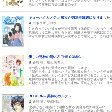
オリンピックの最中、コロナパンデミック、海外在住と
果たして無事に再会出来るのか？
そしてどこまで回復することが出来るのか？
症状は？再発は？予後は？
…という中年以降の大病の物語です。
キョーハクカノジョ 彼女が強迫性障害になりました
ヨネクマ シロウ
付き合っていた彼女が強迫性障害（強迫症）になった！
荒波のように押し寄せる不安。難解さを増す病状に出口
やがて彼女は精神病棟に入院するまで悪化して...これ
優しい死神の飼い方 THE COMIC
蒼崎 律 / 知念 実希人
犬の姿で地上に派遣された死神・レオは、
『我が主様』より賜った『人間の魂を救う』という使命
『丘の上病院』というホスピスに身を寄せることとなっ
死神の嗅覚を駆使し、人生に強い後悔を残す魂が放つ『
末期がん患者・南竜夫のもつ未練の原点を探るべく、彼
そこは70年前、青年が抱いた淡い恋心が『未練』へと変
そして、レオが解き明かす謎は、次第に丘の上病院に危機
REBORN～美神のカルテ～
知念実希人原作、シリーズ累計55万部長の大人気作が遂
倉科 遼 / RACHEL
優しい死神が導く、切なくも温かいハートフルミステリ
“必要がない患者には治療を断る”美容形成外科医―!?
天才外科医と言われた榊が開業したのは都会の片隅にあ