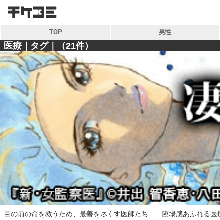
検索
検索
TOP
男性
キーワードから探す
キーワードから探す
医療｜タグ｜（21件）
各一覧から探す
各一覧から探す
ジャンル
ジャンル
作家
作家
雑誌
雑誌
コンテンツから探す
マイ本棚から探す
ランキング
最近読んだ作品
おすすめ
特集
目の前の命を救うため、最善を尽くす医師たち……臨場感あふれる医