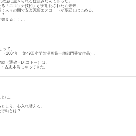
で永遠に生きられる仕組みなんて作った」
せる「エルソナ技術」が実用化された近未来。
願う人々の間で安楽死薬エスコートが蔓延しはじめる。
は？
が始まる！！
て、
。
なって、
（2004年 第49回小学館漫画賞一般部門受賞作品）。
助（通称・Dr.コトー）は、
島・古志木島にやってきた。
手術はできず、船で6時間かけて本土の病院に送ることしかできなかった。
しまった！
ことに。
るとしり、心入れ替える。
た行動とは？