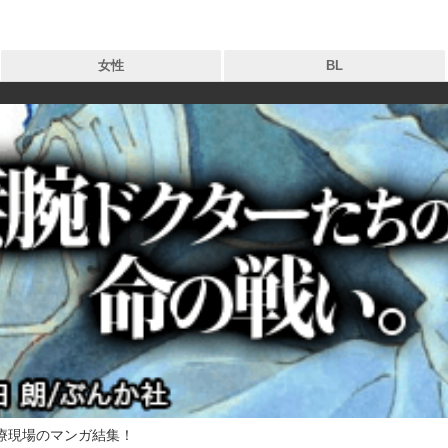
女性
BL
タグ
タグ
作品
作品
出版社
出版社
新着
お気に入り
無料
療現場のマンガ結集！