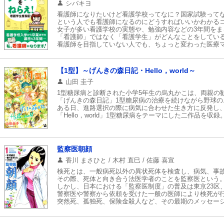
シバキヨ
看護師になりたいけど看護学校ってなに？国家試験って
という人でも看護師になるのにどうすればいいかわかる
女子が多い看護学校の実態や、勉強内容などの3年間をま
「看護師」ではなく「看護学生」がどんなことをしてい
看護師を目指していない人でも、ちょっと変わった医療
【1型】～げんきの森日記・Hello，world～
山田 圭子
1型糖尿病と診断された小学5年生の烏丸かこは、両親の
「げんきの森日記」1型糖尿病の治療を続けながら野球の
ある日、進路選択の際に病気に合わせた生き方に反発し
「Hello，world」1型糖尿病をテーマにした二作品を収録
監察医朝顔
香川 まさひと / 木村 直巳 / 佐藤 喜宣
検死とは、一般病死以外の異状死体を検査し、病気、事
その際、死体と向き合う法医学者のことを監察医という
しかし、日本における「監察医制度」の普及は東京23区
警察医や警察から依頼を受けた一般の医師により検死が
突然死、孤独死、保険金殺人など、その最期のメッセー
女性監察医・山田朝顔が挑む!! “死”の真実を探るために