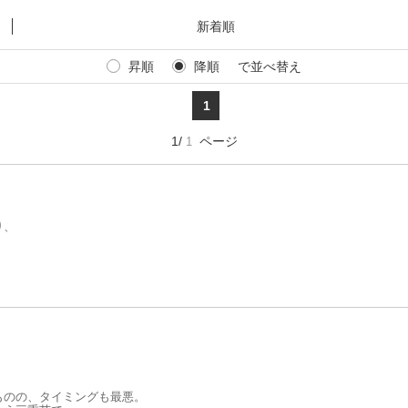
新着順
お気に入り
昇順
降順
で並べ替え
1
1/
ページ
1
り、
が、
。
ものの、タイミングも最悪。