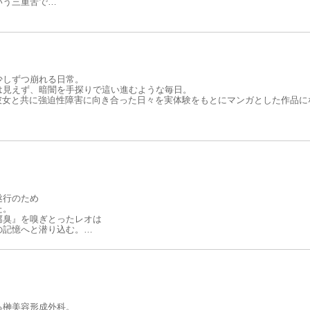
いう三重苦で…
少しずつ崩れる日常。
は見えず、暗闇を手探りで這い進むような毎日。
は彼女と共に強迫性障害に向き合った日々を実体験をもとにマンガとした作品に
遂行のため
た。
腐臭』を嗅ぎとったレオは
の記憶へと潜り込む。
わった『あの日』の記憶。
を招いていく──。
に漫画化。
ー第一巻。
る榊美容形成外科。