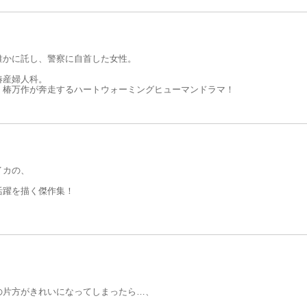
れは不感症？ SEXが下手？ それとも別の原因が……！？
くて苦しむSEXや性にまつわる問題に向き合ってみませんか？
誰かに託し、警察に自首した女性。
椿産婦人科。
・椿万作が奔走するハートウォーミングヒューマンドラマ！
イカの、
活躍を描く傑作集！
の片方がきれいになってしまったら…、