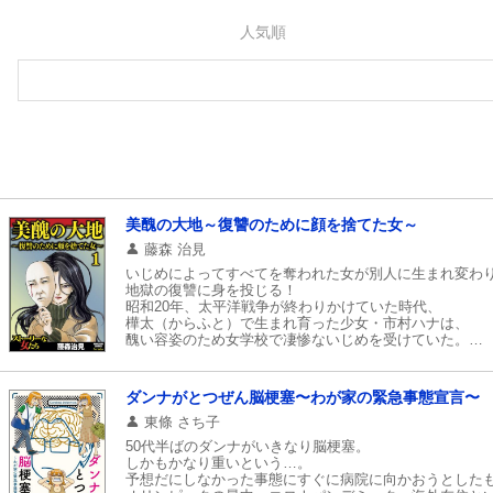
マイ本棚から探す
人気順
最近読んだ作品
美醜の大地～復讐のために顔を捨てた女～
藤森 治見
いじめによってすべてを奪われた女が別人に生まれ変わ
地獄の復讐に身を投じる！
昭和20年、太平洋戦争が終わりかけていた時代、
樺太（からふと）で生まれ育った少女・市村ハナは、
醜い容姿のため女学校で凄惨ないじめを受けていた。
いじめのリーダー格は大会社の令嬢・高島津絢子。
彼女によって泥棒の濡れ衣を着せられたハナは、
退学に追い込まれてしまう。
ダンナがとつぜん脳梗塞〜わが家の緊急事態宣言〜
やがてソ連軍が空襲を開始し、
樺太から北海道へ逃れる船に乗り込んだハナ一家だった
東條 さち子
いじめグループによって船から追い出されてしまい……
50代半ばのダンナがいきなり脳梗塞。
しかもかなり重いという…。
予想だにしなかった事態にすぐに病院に向かおうとした