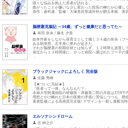
様々な悩みを抱えた患者が訪れる。
曲がったことが嫌いな少し変わった院長の榊だが心優しく
原作：倉科遼、監修：大塚美容形成外科が贈る本格、美容
脳梗塞克服記 ～34歳、ずっと健康だと思ってた～
有田 奈央 / 麻生 夕貴
絵本作家をしながら保育士として働く３４歳の奈央（ブ
ある朝突然、左半身に痺れが起きた。
それが脳梗塞の初期症状とは知らず、１２時間も放置し
発症から１３時間後に、やっと病院へ運ばれたブー子の
大切なことは、後からわかるもの。発症から入院、検査
そんな中での心の変化や看病する家族との本音のやりと
そんなメッセージのこもった、心あたたまる作品です。
ブラックジャックによろしく 完全版
佐藤 秀峰
【★ついに完結★】
「医者って一体、なんなんだ？」
永禄大学附属病院の研修医・斉藤英二郎の月収は3万8千
理想とかけ離れた日本の医療の矛盾に苦悩しつつも、懸
著者監修による高画質完全版! デザインを一新し連載当時
エルソナシンドローム
左 紳之介