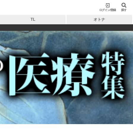
ログイン/登録
閉じる
閉じる
探す
TL
オトナ