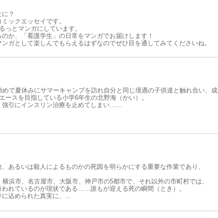
なに？
コミックエッセイです。
るっとマンガにしています。
るのか、「看護学生」の日常をマンガでお届けします！
マンガとして楽しんでもらえるはずなのでぜひ目を通してみてくださいね。
勧めで夏休みにサマーキャンプを訪れ自分と同じ境遇の子供達と触れ合い、
エースを目指している小学6年生の北野海（かい）。
、強引にインスリン治療を止めてしまい……
。
故、あるいは殺人によるものかの死因を明らかにする重要な作業であり、
。
、横浜市、名古屋市、大阪市、神戸市の5都市で、それ以外の市町村では、
行われているのが現状である……誰もが迎える死の瞬間（とき）。
ジに込められた真実に、
……感動の法医学ミステリー!!