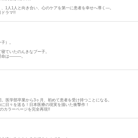
、1人1人と向き合い、心のケアを第一に患者を幸せへ導く―。
ドラマ!!
ー子）。
て寝ていたのんきなブー子。
運命は―――。
、お金のこと、リハビリの一部始終。
りから「当たり前」の幸せをかみしめて精一杯生きよう。
円。医学部卒業から3ヶ月、初めて患者を受け持つことになる。
命に日々を送る！日本医療の現実を描いた衝撃作！
のカラーページを完全再現!!