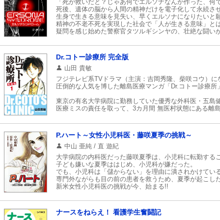
「死が救いだと？じゃあ何でエルソナなんか作った、何
死後、遺体の脳から人間の精神だけを電子化して永続さ
生身で生きる意味を見失い、早くエルソナになりたいと
精神の不老不死を実現した社会で「人が生きる意味」と
疑問を感じ始めた警察官タツルギシンヤの、壮絶な闘い
----編集部のコメント----
死の概念が超越した世界で繰り広げられる復讐劇!!
Dr.コトー診療所 完全版
とにかく、相手の送り込む刺客たちが、かなり手ごわく
攻撃力もハンパない!!迫力あるバトルシーンが見られます
山田 貴敏
人の死生観にもガッツリ触れていて、
フジテレビ系TVドラマ（主演：吉岡秀隆、柴咲コウ）に
死なない事がいいことなのか、苦しいことなのか、
圧倒的な人気を博した離島医療マンガ「Dr.コトー診療所」
読んでいて、考えさせられる1冊でした。
未完なので、続きが気になる....!!
東京の有名大学病院に勤務していた優秀な外科医・五島健
医療ミスの責任を取って、3カ月間 無医村状態にある離
そこの診療所では、医療設備が乏しく、本格的な治療や
そんな時、村の少年が急性の虫垂炎（盲腸）にかかって
はたして、コトーはこのまま本土に輸送するのか？
P.ハート～女性小児科医・藤咲夏季の挑戦～
それとも…。
中山 亜純 / 直 遊紀
大学病院の内科医だった藤咲夏季は、小児科に転勤する
子ども嫌いな夏季ははじめ、小児科が嫌だった。
でも、小児科は「儲からない」を理由に潰されかけてい
専門外ながらも目の前の患者を救うため、夏季が起こし
新米女性小児科医の挑戦が今、始まる!!
ナースをねらえ！ 看護学生奮闘記