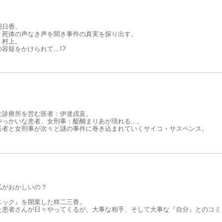
明日香。
、死体の声なき声を聞き事件の真実を探り出す。
・村上。
容疑をかけられて…!?
な診療所を営む医者：伊達戌亥。
やっかいな患者、女刑事：醍醐まりあが現れる…。
医者と女刑事が次々と謎の事件に巻き込まれていくサイコ・サスペンス。
私がおかしいの？
ニック』を開業した柊二三香。
た患者さんが日々やってくるが、大事な相手、そして大事な『自分』とのコミ