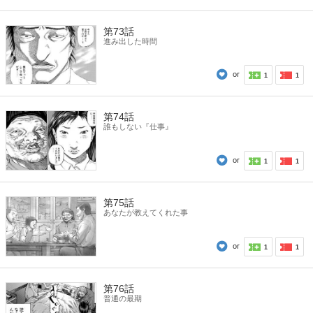
第73話
進み出した時間
or
1
1
第74話
誰もしない『仕事』
or
1
1
第75話
あなたが教えてくれた事
or
1
1
第76話
普通の最期