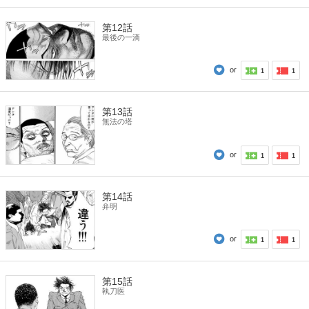
第12話
最後の一滴
or
1
1
第13話
無法の塔
or
1
1
第14話
弁明
or
1
1
第15話
執刀医