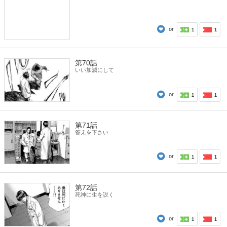
or
1
1
第70話
いい加減にして
or
1
1
第71話
答えを下さい
or
1
1
第72話
死神に生を説く
or
1
1