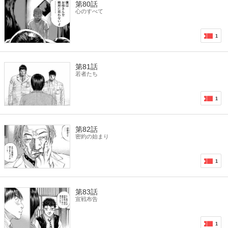
第80話
心のすべて
1
第81話
若者たち
1
第82話
密約の始まり
1
第83話
宣戦布告
1