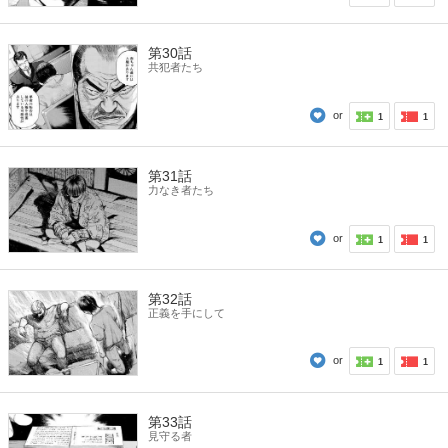
第30話
共犯者たち
or
1
1
第31話
力なき者たち
or
1
1
第32話
正義を手にして
or
1
1
第33話
見守る者