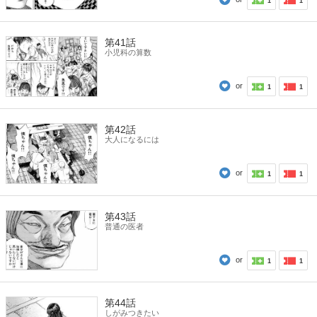
1
1
第41話
小児科の算数
or
1
1
第42話
大人になるには
or
1
1
第43話
普通の医者
or
1
1
第44話
しがみつきたい