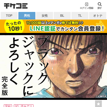
検索
ログイン/登録
閉じる
探す
TOP
男性
女性
BL
TL
オトナ
キーワードから探す
各一覧から探す
ジャンル
タグ
作家
作品
雑誌
出版社
マイ本棚から探す
最近読んだ作品
お気に入り
完結
試し読みアリ