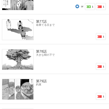
or
1
1
第77話
命果てる日まで
1
第78話
大きな樹の下で
1
第79話
約束
1