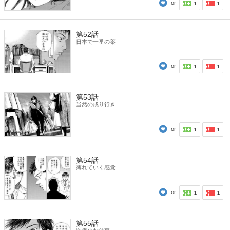
or
1
1
第52話
日本で一番の薬
or
1
1
第53話
当然の成り行き
or
1
1
第54話
薄れていく感覚
or
1
1
第55話