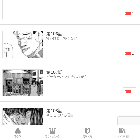
1
第106話
怖いけど、怖くない
1
第107話
ピーターパンを待ちながら
1
第108話
今ここにいる理由
1
TOP
ランキング
使い方
マイ本棚