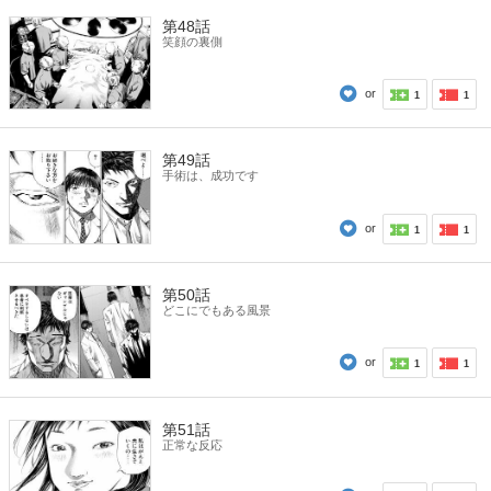
第48話
笑顔の裏側
or
1
1
第49話
手術は、成功です
or
1
1
第50話
どこにでもある風景
or
1
1
第51話
正常な反応