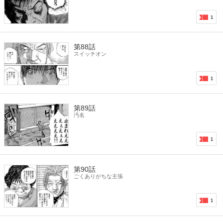
1
第88話
スイッチオン
1
第89話
汚名
1
第90話
ごくありがちな主張
1