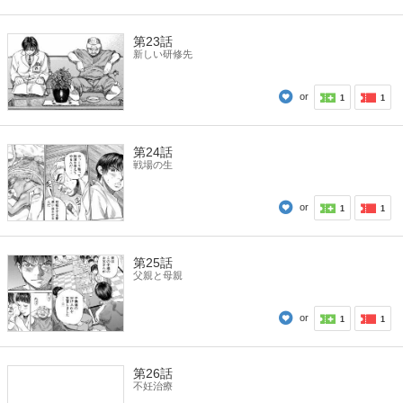
第23話
新しい研修先
or
1
1
第24話
戦場の生
or
1
1
第25話
父親と母親
or
1
1
第26話
不妊治療