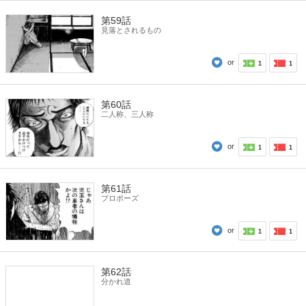
第59話
見落とされるもの
or
1
1
第60話
二人称、三人称
or
1
1
第61話
プロポーズ
or
1
1
第62話
分かれ道