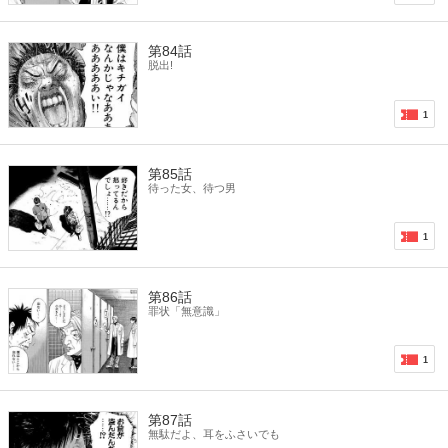
第84話
脱出!
1
第85話
待った女、待つ男
1
第86話
罪状「無意識」
1
第87話
無駄だよ、耳をふさいでも