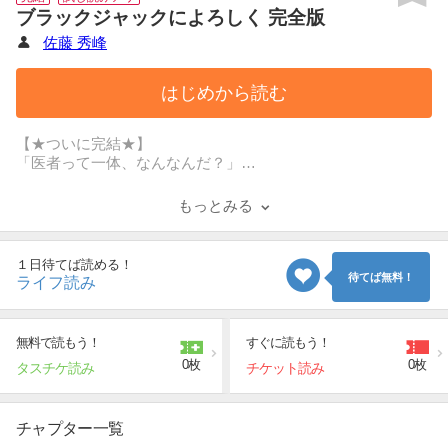
ブラックジャックによろしく 完全版
佐藤 秀峰
はじめから読む
【★ついに完結★】
「医者って一体、なんなんだ？」
永禄大学附属病院の研修医・斉藤英二郎の月収は3万8千円。
医学部卒業から3ヶ月、初めて患者を受け持つことになる。
もっとみる
理想とかけ離れた日本の医療の矛盾に苦悩しつつも、懸命に
日々を送る！日本医療の現実を描いた衝撃作！
著者監修による高画質完全版! デザインを一新し連載当時のカ
１日待てば読める！
ラーページを完全再現!!
待てば無料！
ライフ読み
無料で読もう！
すぐに読もう！
0枚
0枚
タスチケ読み
チケット読み
チャプター一覧