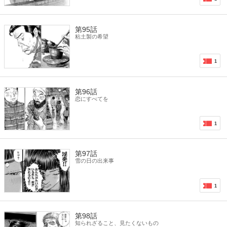
第95話
粘土製の希望
1
第96話
恋にすべてを
1
第97話
雪の日の出来事
1
第98話
知られざること、見たくないもの