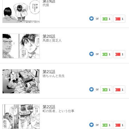
第19話
代償
or
1
1
第20話
馬鹿と貧乏人
or
1
1
第21話
徳ちゃんと先生
or
1
1
第22話
町の医者、という仕事
or
1
1