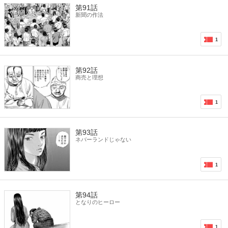
第91話
新聞の作法
1
第92話
商売と理想
1
第93話
ネバーランドじゃない
1
第94話
となりのヒーロー
1