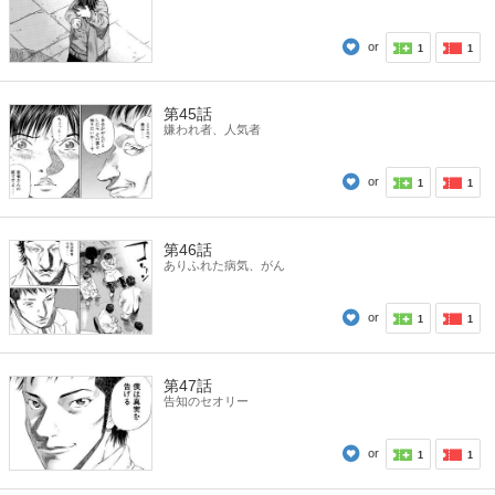
or
1
1
第45話
嫌われ者、人気者
or
1
1
第46話
ありふれた病気、がん
or
1
1
第47話
告知のセオリー
or
1
1