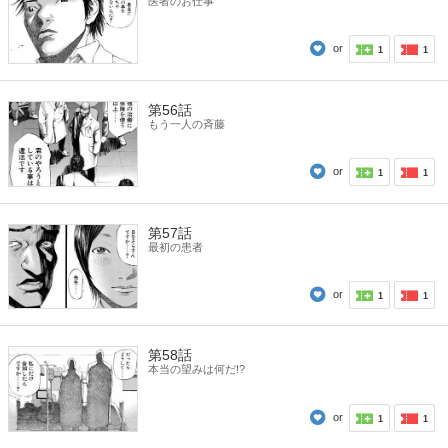
医者のお仕事
or
1
1
第56話
もう一人の斉藤
or
1
1
第57話
最初の患者
or
1
1
第58話
本当の望みは何だ!?
or
1
1