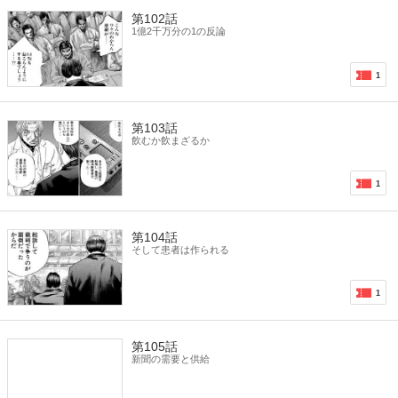
第102話
1億2千万分の1の反論
1
第103話
飲むか飲まざるか
1
第104話
そして患者は作られる
1
第105話
新聞の需要と供給