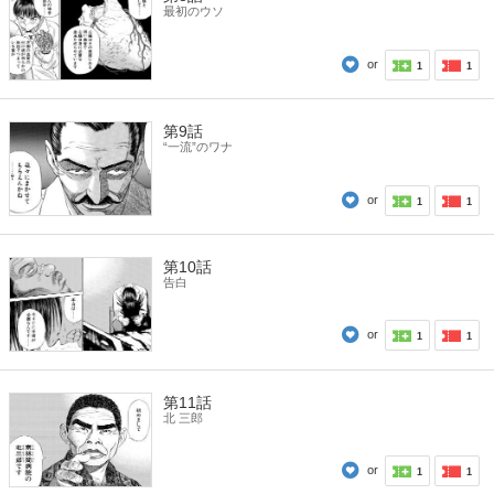
最初のウソ
or
1
1
第9話
“一流”のワナ
or
1
1
第10話
告白
or
1
1
第11話
北 三郎
or
1
1