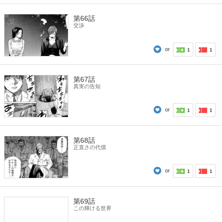
第66話
交渉
or
1
1
第67話
真実の告知
or
1
1
第68話
正直さの代償
or
1
1
第69話
この輝ける世界