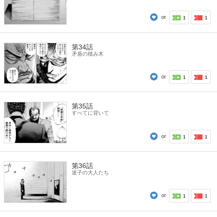
or
1
1
第34話
矛盾の積み木
or
1
1
第35話
すべてに背いて
or
1
1
第36話
迷子の大人たち
or
1
1