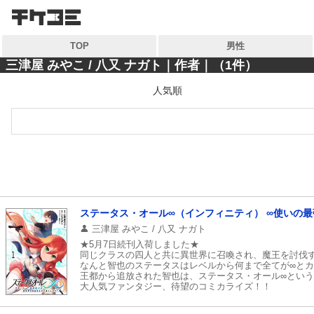
検索
検索
TOP
男性
キーワードから探す
キーワードから探す
三津屋 みやこ / 八又 ナガト｜作者｜（1件）
人気順
各一覧から探す
各一覧から探す
ジャンル
ジャンル
作家
作家
雑誌
雑誌
コンテンツから探す
ステータス・オール∞（インフィニティ） ∞使いの
マイ本棚から探す
三津屋 みやこ / 八又 ナガト
ランキング
★5月7日続刊入荷しました★
最近読んだ作品
同じクラスの四人と共に異世界に召喚され、魔王を討伐
おすすめ
なんと智也のステータスはレベルから何まで全てが∞と
王都から追放された智也は、ステータス・オール∞とい
大人気ファンタジー、待望のコミカライズ！！
特集