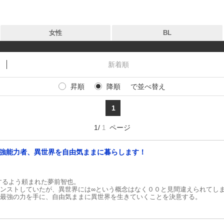
女性
BL
新着順
昇順
降順
で並べ替え
タグ
タグ
1
作品
作品
1/
ページ
1
出版社
出版社
最強能力者、異世界を自由気ままに暮らします！
新着
お気に入り
するよう頼まれた夢前智也。
無料
カンストしていたが、異世界には∞という概念はなく００と見間違えられてし
う最強の力を手に、自由気ままに異世界を生きていくことを決意する。