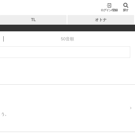
ログイン/登録
閉じる
閉じる
探す
TL
オトナ
50音順
まう。