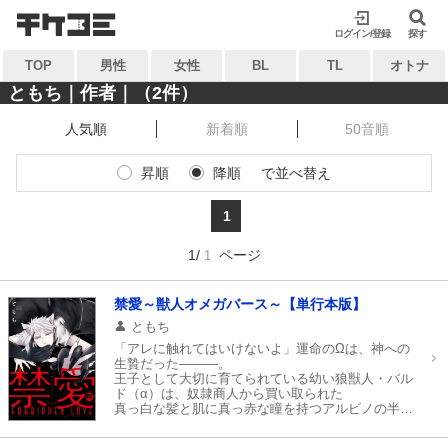
検索
検索
ログイン/登録
閉じる
閉じる
探す
TOP
男性
女性
BL
TL
オトナ
キーワードから探す
キーワードから探す
ともち｜作者｜（2件）
人気順
新着順
50音順
各一覧から探す
各一覧から探す
昇順
降順
で並べ替え
ジャンル
タグ
ジャンル
タグ
1
作家
作品
作家
作品
1/
ページ
1
雑誌
出版社
雑誌
出版社
コンテンツから探す
禁愛～獣人オメガバース～【単行本版】
マイ本棚から探す
ともち
ランキング
新着
「アレに触れてはいけないよ」運命のΩは、神への
最近読んだ作品
お気に入り
生贄だった―――。
おすすめ
無料
王子として大切に育てられている幼い狼獣人・バル
ド（α）は、奴隷商人から買い取られた
真っ白な髪と肌に真っ赤な瞳を持つアルビノの半獣
特集
人・マヤ（Ω）を見て、一瞬で心を奪われてしま
う。