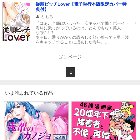
マイ本棚から探す
だが敬愛する父王に忠告され、再び会うことも叶わ
従順ビッチLover【電子単行本版限定カバー特
ないまま数年がたったある夜。
典付】
青年になったバルドが、偶然発見したボロ小屋を開
最近読んだ作品
お気に入り
けようとすると、中から甘い香りが…！？
ともち
そこには成長して美しくなったマヤが幽閉されてい
「はぁ…全部はい…った」安キャバで働くボーイ・
た。
海斗に乗っかっているのは、とんでもなく美人
国の期待を背負ったαと死ぬ為に育てられた奴隷Ω
な“男”！？
の、禁断の恋が今始まる―――…！！
ある日、通りがかりの恐ろしく顔が整ってる男・湊
をキャッチすることに成功した海斗。
ところが、なぜか湊はかわいいキャバ嬢ではなく、
ボーイの海斗をアフターに誘ってきて…。
フェロモン垂れ流しの湊の正体はメンズソープで働
1/
ページ
1
く男娼だった！！
湊とセフレになったノンケの海斗は“ア●ルセ●クス
に嵌ってるだけ”と自分に言い聞かせるが、他の男
1
の痕跡を湊の体に見つけてしまい――。
快楽に弱いノンケ×ワケあり男娼の体から始まるエ
ロきゅんラブ！
いま読まれている作品