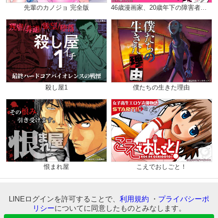
先輩のカノジョ 完全版
46歳漫画家、20歳年下の障害者と不倫して再婚しました。（分冊版）
殺し屋1
僕たちの生きた理由
恨まれ屋
こえでおしごと！
LINEログインを許可することで、
利用規約
・
プライバシーポ
リシー
についてに同意したものとみなします。