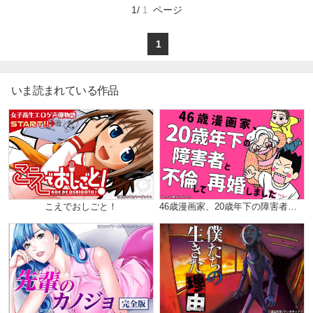
マイ本棚から探す
だけど一方的に告げられた「別れよう」であっけな
1/
ページ
1
く終わってしまった。
そんな苦い思い出から二年、再会した彼は何故か私
最近読んだ作品
お気に入り
にちょっかいを出してきて!?
1
不意打ちされたキスを始め、誰もいない教室で押し
倒される!?
あの時、私のことを振ったのに何でなの…!?
いま読まれている作品
こえでおしごと！
46歳漫画家、20歳年下の障害者と不倫して再婚しました。（分冊版）