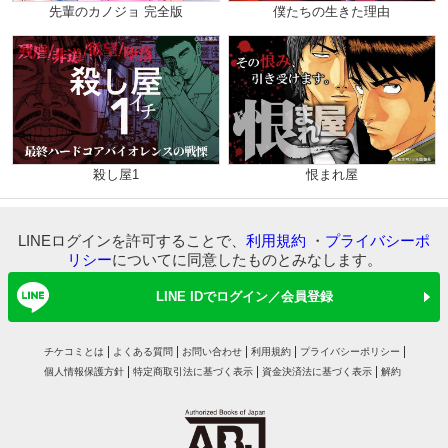
先輩のカノジョ 完全版
僕たちの生きた理由
殺し屋1
恨まれ屋
LINEログインを許可することで、
利用規約
・
プライバシーポ
リシー
についてに同意したものとみなします。
LINE IDでログイン／会員登録
チケコミとは
よくある質問
お問い合わせ
利用規約
プライバシーポリシー
個人情報保護方針
特定商取引法に基づく表示
資金決済法に基づく表示
解約