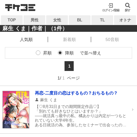
検索
検索
ログイン/登録
閉じる
閉じる
探す
TOP
男性
女性
BL
TL
オトナ
キーワードから探す
キーワードから探す
麻生 くま｜作者｜（1件）
人気順
新着順
50音順
各一覧から探す
各一覧から探す
昇順
降順
で並べ替え
ジャンル
タグ
ジャンル
タグ
1
作家
作品
作家
作品
1/
ページ
1
雑誌
出版社
雑誌
出版社
コンテンツから探す
再恋‐二度目の恋はするもの？おちるもの？
マイ本棚から探す
麻生 くま
ランキング
新着
【♡8月31日までの期間限定作品♡】
最近読んだ作品
お気に入り
「別れても好きなひとはいますか？」
おすすめ
無料
――就活真っ最中の私、橘あかりは内定が一つもと
れていない大学4年生。
ある日就活の為、参加したセミナーで出会ったのは
特集
かつて恋人だった篠宮渉。
大学の先輩と後輩で恋人同士だった私達。