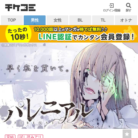
検索
ログイン/登録
閉じる
探す
TOP
男性
女性
BL
TL
オトナ
キーワードから探す
各一覧から探す
ジャンル
タグ
作家
作品
雑誌
出版社
マイ本棚から探す
最近読んだ作品
お気に入り
完結
試し読みアリ