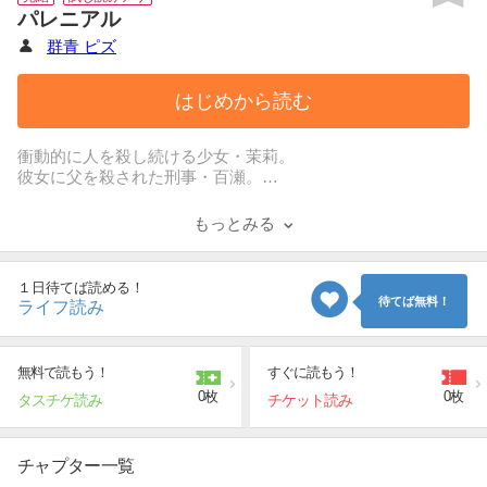
パレニアル
群青 ピズ
はじめから読む
衝動的に人を殺し続ける少女・茉莉。
彼女に父を殺された刑事・百瀬。
百瀬は自分になついている茉莉が犯人とは知らず、
復讐のために犯人を探し続けている。
もっとみる
茉莉の犯罪は、市長である茉莉の父親、
市の組織によって隠蔽され続けているからだ…。
今、新たに茉莉が3人を殺し、
１日待てば読める！
百瀬は刑事として捜査をすることになる。
待てば無料！
ライフ読み
それは、復讐・快楽・謎が絡み合う「愛」の物語の始まりだ
った。
豊かな水資源と設備を有する不老長寿の街「新良水（あら
無料で読もう！
すぐに読もう！
み）市」で、
0枚
0枚
タスチケ読み
チケット読み
様々な人の恨みや悲しみが入り乱れていく。
チャプター一覧