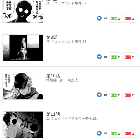
序 ドロップポンド事件.07
or
2
2
第9話
序 ドロップポンド事件.08
or
2
2
第10話
特別編 節 十島悠人
or
2
2
第11話
二 ウェイサイドフラワー事件.01
or
2
2