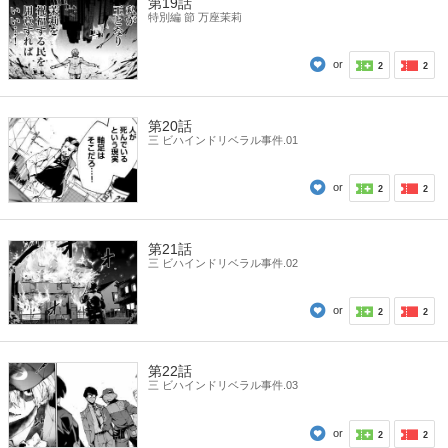
第19話
特別編 節 万座茉莉
or
2
2
第20話
三 ビハインドリベラル事件.01
or
2
2
第21話
三 ビハインドリベラル事件.02
or
2
2
第22話
三 ビハインドリベラル事件.03
or
2
2