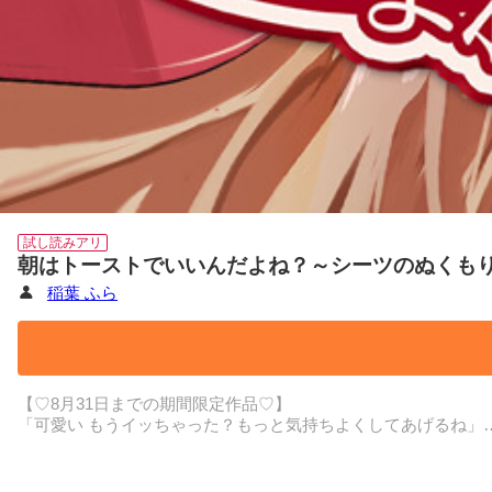
試し読みアリ
朝はトーストでいいんだよね？～シーツのぬくも
稲葉 ふら
【♡8月31日までの期間限定作品♡】
「可愛い もうイッちゃった？もっと気持ちよくしてあげるね」
――エッチ漫画家の葵小町はひとり暮らしで猫を飼っている典
飼い猫のベルをKOMAというアカウント名でSNSにアップする
ある日、猫好きのフォロワーさんから「猫カフェにいきません