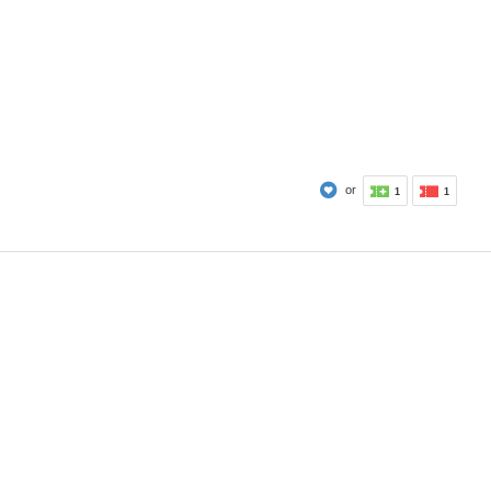
or
1
1