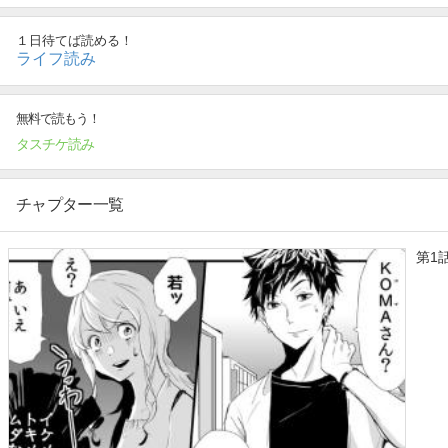
待ち合わせに来たのは見るからに年下で男前のRくん。
ドキドキするのも無駄なような男の子を前に「うちのベルが似
１日待てば読める！
うっかり呟いてしまった！
ライフ読み
その言葉を真に受けたRくんは小町の自宅へ。
おもてなししようにも料理のできないKOMAを見かねてRくん
「私のお腹を養ってほしいわ～」という何気ない言葉から同棲開
無料で読もう！
さらにはたった今、本名を明かしあったばかりなのにエッチに突
タスチケ読み
お互いの素性や仕事も知らないのに始まった生活はハラハラドキ
信じられるのは愛情ごはんと濃厚エッチだけ!?
どうなっちゃうの私たち……。
チャプター一覧
第1