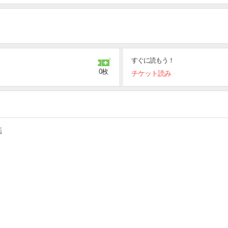
合いそう」と
は残り物を使って手料理を。
始の雰囲気に!?
すぐに読もう！
入!?
0枚
チケット読み
ドキ!
話