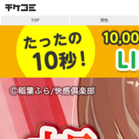
検索
TOP
男性
キーワードから探す
各一覧から探す
ジャンル
作家
雑誌
マイ本棚から探す
最近読んだ作品