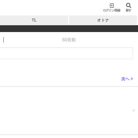
ログイン/登録
閉じる
閉じる
探す
TL
オトナ
50音順
次へ >