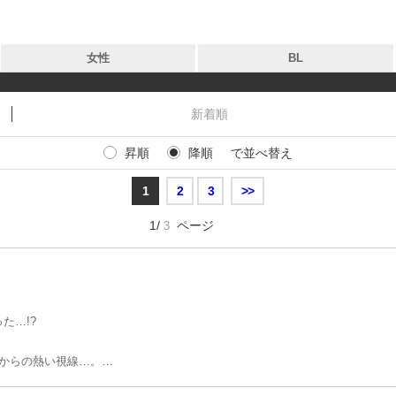
女性
BL
新着順
昇順
降順
で並べ替え
タグ
タグ
1
2
3
>>
作品
作品
1/
ページ
3
出版社
出版社
新着
」
お気に入り
た…!?
無料
。
からの熱い視線…。
ている。と…!!
を隠しきれていないことに気づき…!?