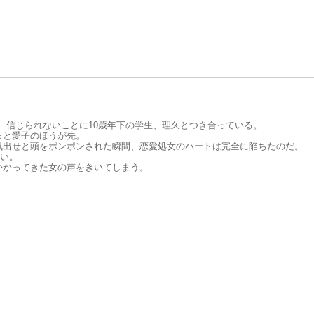
と――…。
今、信じられないことに10歳年下の学生、理久とつき合っている。
っと愛子のほうが先。
気出せと頭をポンポンされた瞬間、恋愛処女のハートは完全に陥ちたのだ。
ない。
かかってきた女の声をきいてしまう。
たらおろせなくなるから早くお金用意して」と。
金めあてだったの？