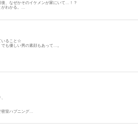
日後、なぜかそのイケメンが家にいて…！？
とがわかる。
太は、当時の愛くるしい可愛らしさはどこへやら、
。しかも、しばらくけいとの家に居候することになり…。
ていること☆
、でも優しい男の素顔もあって…。
り、
で密室ハプニング！
ちゃう！