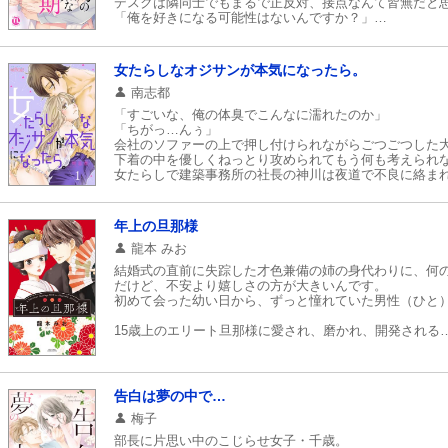
デスクは隣同士でもまるで正反対、接点なんて皆無だと
「俺を好きになる可能性はないんですか？」
突然告白をしてきてから、ただひたむきに私を見つめて
拒まなくちゃいけないと頭ではわかっていても、彼の逞
硬くて熱い彼のモノをカラダの奥に受け入れてしまうけれ
女たらしなオジサンが本気になったら。
南志都
「すごいな、俺の体臭でこんなに濡れたのか」
「ちがっ…んぅ」
会社のソファーの上で押し付けられながらごつごつした
下着の中を優しくねっとり攻められてもう何も考えられ
女たらしで建築事務所の社長の神川は夜道で不良に絡ま
下心で助けるも「ダメなんです、私っ、おじさんの臭い
と拒否られてしまう。
しかし後日、二人は社長とインターンシップ生として再
年上の旦那様
自分の体臭を気にして距離を置く神川だが実は浅海はお
龍本 みお
興奮する性癖だった。【桃色日記】
結婚式の直前に失踪した才色兼備の姉の身代わりに、何
だけど、不安より嬉しさの方が大きいんです。
初めて会った幼い日から、ずっと憧れていた男性（ひと
15歳上のエリート旦那様に愛され、磨かれ、開発される…
うぶエロ★胸きゅん新婚生活!!
告白は夢の中で…
梅子
部長に片思い中のこじらせ女子・千歳。