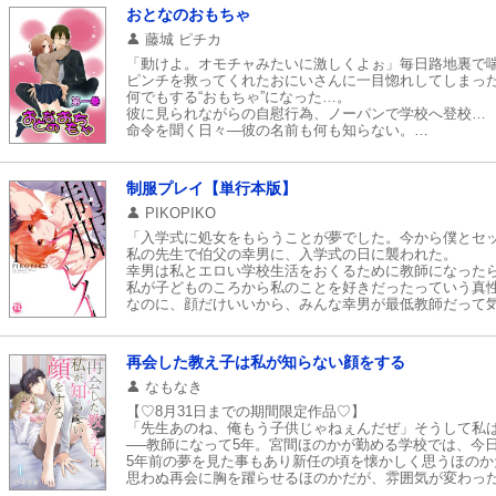
マイ本棚から探す
おとなのおもちゃ
藤城 ピチカ
最近読んだ作品
「動けよ。オモチャみたいに激しくよぉ」毎日路地裏で
ピンチを救ってくれたおにいさんに一目惚れしてしまっ
何でもする“おもちゃ”になった…。
彼に見られながらの自慰行為、ノーパンで学校へ登校…
命令を聞く日々―彼の名前も何も知らない。
だけど、あなたが好きだから…「あなたの…好きに…し
制服プレイ【単行本版】
PIKOPIKO
「入学式に処女をもらうことが夢でした。今から僕とセ
私の先生で伯父の幸男に、入学式の日に襲われた。
幸男は私とエロい学校生活をおくるために教師になった
私が子どものころから私のことを好きだったっていう真
なのに、顔だけいいから、みんな幸男が最低教師だって
今日は何とか最後までシなくてすんだけど、体育大会や
修学旅行で卑猥なことをする計画を立ててる変態教師が担
再会した教え子は私が知らない顔をする
なもなき
【♡8月31日までの期間限定作品♡】
「先生あのね、俺もう子供じゃねぇんだぜ」そうして私
──教師になって5年。宮間ほのかが勤める学校では、今
5年前の夢を見た事もあり新任の頃を懐かしく思うほのか
思わぬ再会に胸を躍らせるほのかだが、雰囲気が変わった
そして歓迎会の帰り道。抜き打ち家庭訪問と称して訪れ