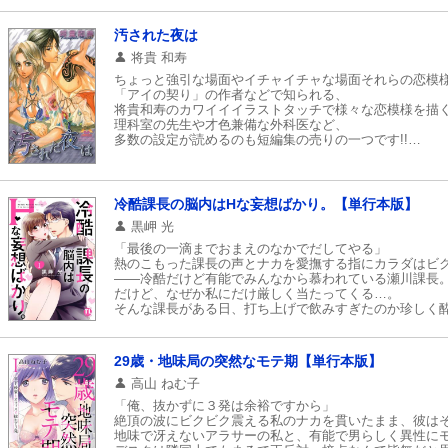
有無を言わせずシャツを開かれ、露わになった胸に吸い
太腿を滑る手は、やがて敏感なところへたどり着き…。
汚された夜は
「今日のこと、しっかり覚えておくように」再会した教
将貴 和寿
ちょっと強引な場面やイチャイチャな場面それらの恋模様を
「アイの契り」の作者などで知られる、
将貴和寿のカワイイイラストタッチで様々な恋模様を描
理科室の先生や才色兼備な外科医など、
多数の設定が読めるのも短編集の売りの一つです!!
是非ご一読ください!!
冷酷課長の脳内はHな妄想ばかり。【単行本版】
黒岬 光
「最後の一滴までおまえのなかでだしてやる」
熱のこもった課長の声とナカを愛撫する指にカラダはビ
――冷酷だけど有能でみんなから慕われている瀬川課長
だけど、なぜか私にだけ厳しく当たってくる…。
そんな課長がある日、打ち上げで飲みすぎたのか珍しく
たまたま近所に住む私が家まで送ると、突然やさしく笑
と顔を引き寄せられ、キスをされて…!?
深く蕩けるようなやさしいキスに疼いてしまったカラダ
29歳・地味局の突然なモテ期【単行本版】
アソコを責められ、何度もイってしまった私はもう動け
酔っ払って理性が飛んでる課長とこのままHしちゃうの――
高山 ねむ子
「俺、抜かずに３発は余裕ですから」
絶頂の波にビクビク震える私のナカを貫いたまま、彼は
地味で冴えないアラサーの私と、有能で男らしく異性に