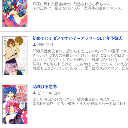
そして抱きしめて、キスをした。
月夜に現れた怪盗紳士に幻惑される小夜ちゃん。
なぜ、あんなことをしたのか自分でもわからない。
その正体は、密かな想い人!? 恋泥棒の活劇ロマンス。
でも、「なぜ」かは問題じゃない。
問題なのは、あなたが「返してくれた」ように感じたこ
初めてじゃダメですか？～アラサーOLと年下彼氏
小田 三月
29歳男性免疫ゼロ、恋すらしたことのないOLの愛子は
きっかけは理久の告白だったけど、好きになったのはき
コンビニでバイトしていた理久に、残業ばかりだな、元
理久にHも迫られるけど、まさかはじめてだなんていえ
何度もごまかしていたある日、愛子は理久のスマフォに
「理久、責任とるっていったよね？ これ以上遅くなっ
衝撃だった。３カ月前、理久が突然告白してきたのはお
花咲ける悪党
ピエール 山本
楽しいお出かけのハズが、彼の歯止めが切れて……。
悪党H開始!? えろい彼氏・４人が登場のハードロマH！