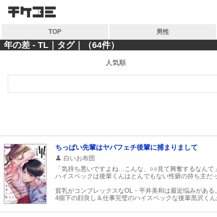
検索
検索
TOP
男性
キーワードから探す
キーワードから探す
年の差 - TL｜タグ｜（64件）
人気順
各一覧から探す
各一覧から探す
ジャンル
ジャンル
作家
作家
雑誌
雑誌
コンテンツから探す
ちっぱい先輩はヤバフェチ後輩に捕まりまして
マイ本棚から探す
白いお布団
ランキング
「気持ち悪いですよね…こんな、○○見て興奮するなんて
最近読んだ作品
ハイスペックは後輩くんはとんでもない性癖の持ち主だっ
おすすめ
貧乳がコンプレックスなOL・平井美和は最近悩みがある
4個下の顔良し＆仕事完璧のハイスペックな後輩黒沢くん
特集
その視線はあきらかに、限りなく平らに近いこの胸元を見
そんなある日、とあるハプニングで接近し黒沢くんが興奮