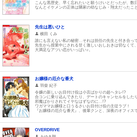
こんな黒歴史、早く忘れたいと願うけいとだったが、数
なんとイケメンの正体は隣家の幼なじみ・翔太だったこ
お父さんの転勤で10年前にアメリカにいってしまった翔
とんでもなく手の早いケダモノ高校生として戻ってきた
先生は悪いひと
横田 くみ
誰にも言えない私の秘密…それは担任の先生と付き合っ
先生から授業中にされる甘く激しいおしおきは切なくて
大満足なアツい恋がいっぱい♪。
お嬢様の厄介な番犬
羽柴 紀子
令嬢の新しいお目付け役は小言ばかりの超ヘタレ!?
合コンに乗り込んできたり、デートのキャンセルをした
邪魔ばかりされてイヤなはずなのに…!?
ワガママお嬢様と口うるさいお目付け役の主従ラブ！
『お嬢様の厄介な番犬』、後輩クンと、深夜のオフィス
『停電の夜に』他、草食カレの意外な素顔にドキドキし
OVERDRIVE
みゆき朗