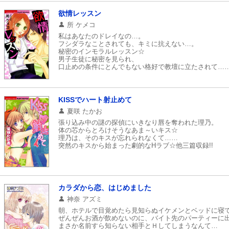
欲情レッスン
所 ケメコ
私はあなたのドレイなの…。
フシダラなことされても、キミに抗えない…。
秘密のインモラルレッスン☆
男子生徒に秘密を見られ、
口止めの条件にとんでもない格好で教壇に立たされて…
誰にもいえないよ。教師なのに調教されてるなんて…。
講師と生徒のラブな秘め事！
KISSでハート射止めて
夏咲 たかお
張り込み中の謎の探偵にいきなり唇を奪われた理乃。
体の芯からとろけそうなあま～いキス☆
理乃は、そのキスが忘れられなくて……
突然のキスから始まった劇的なHラブ☆他三篇収録!!
カラダから恋、はじめました
神奈 アズミ
朝、ホテルで目覚めたら見知らぬイケメンとベッドに寝
ぜんぜんお酒が飲めないのに、バイト先のパーティーに
まさか名前すら知らない相手とＨしてしまうなんて…