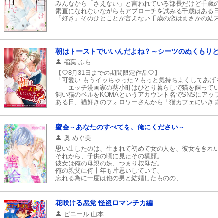
みんなから「さえない」と言われている部長だけど千歳
素直になれないながらもアプローチを試みる千歳はある
「好き」そのひとことが言えない千歳の恋はまさかの結
朝はトーストでいいんだよね？～シーツのぬくもり
稲葉 ふら
【♡8月31日までの期間限定作品♡】
「可愛い もうイッちゃった？もっと気持ちよくしてあげ
――エッチ漫画家の葵小町はひとり暮らしで猫を飼って
飼い猫のベルをKOMAというアカウント名でSNSにアッ
ある日、猫好きのフォロワーさんから「猫カフェにいき
待ち合わせに来たのは見るからに年下で男前のRくん。
ドキドキするのも無駄なような男の子を前に「うちのベ
うっかり呟いてしまった！
蜜会～あなたのすべてを、俺にください～
その言葉を真に受けたRくんは小町の自宅へ。
奥 めぐ美
おもてなししようにも料理のできないKOMAを見かねて
「私のお腹を養ってほしいわ～」という何気ない言葉から
思い出したのは、生まれて初めて女の人を、彼女をきれ
さらにはたった今、本名を明かしあったばかりなのにエッ
それから、子供の頃に見たその横顔。
お互いの素性や仕事も知らないのに始まった生活はハラハ
彼女は俺の母親の妹、つまり叔母だ。
信じられるのは愛情ごはんと濃厚エッチだけ!?
俺の親父に何十年も片思いしていて、
どうなっちゃうの私たち……。
忘れる為に一度は他の男と結婚したものの、
俺の母親が亡くなってから離婚して、
それなのに親父は俺と同い年の若い女と再婚するという
哀れでしつこくて可哀想な人だ。
花咲ける悪党 怪盗ロマンチカ編
そして今、彼女は、俺の横で親父の結婚式に参列してい
ピエール 山本
見ていられなくて、その場から彼女を攫った。