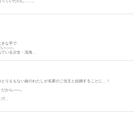
思っていたのに……。
くる彼の瞳から逃れられない。
しい腕に抱きとめられるとできなくなる。
ど、彼は本気で私と結婚するつもり!?
大きな手で
ない――。
れている少女・浅海を
が…」
会！
じさんの臭いに
のとりえもない妹のわたしが名家のご当主と結婚することに…！
）だから――。
!?