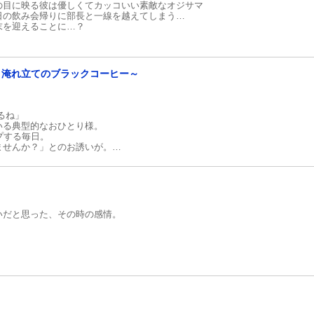
の目に映る彼は優しくてカッコいい素敵なオジサマ
日の飲み会帰りに部長と一線を越えてしまう…
末を迎えることに…？
と淹れ立てのブラックコーヒー～
るね」
いる典型的なおひとり様。
プする毎日。
ませんか？」とのお誘いが。
ルが似合いそう」と
Rくんは残り物を使って手料理を。
同棲開始の雰囲気に!?
いだと思った、その時の感情。
チに突入!?
ラドキドキ!
、
る。