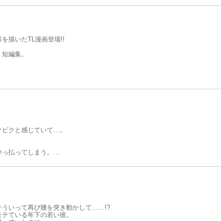
付く唇。
え子は、私の知らない顔ばかりをする。
描いたTL漫画登場!!
く短編集。
クビクと感じていて…。
。
酔っ払ってしまう。
い「里山はどうしてそんなに可愛いんだ」
…。
ない…。
!?
そういって再び腰を突き動かして……!?
モテている年下の若い彼。