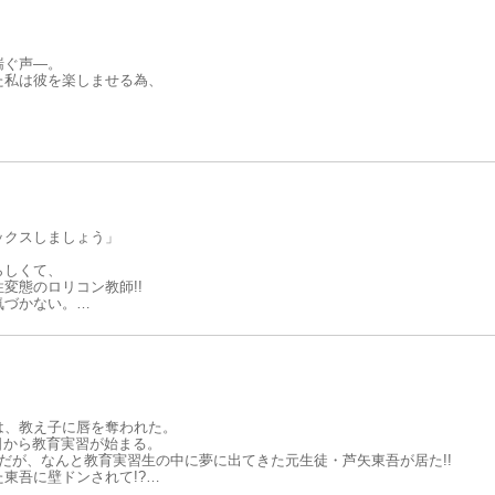
お気に入り
喘ぐ声―。
た私は彼を楽しませる為、
て…ください」
ックスしましょう」
らしくて、
性変態のロリコン教師!!
気づかない。
文化祭、
任で顧問だなんて私の学生生活どうなっちゃうの!?
は、教え子に唇を奪われた。
日から教育実習が始まる。
だが、なんと教育実習生の中に夢に出てきた元生徒・芦矢東吾が居た!!
東吾に壁ドンされて!?
た東吾の部屋で、変わらない気持ちをぶつけられる。