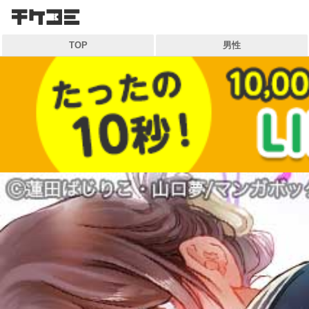
検索
TOP
男性
キーワードから探す
各一覧から探す
ジャンル
作家
雑誌
マイ本棚から探す
最近読んだ作品