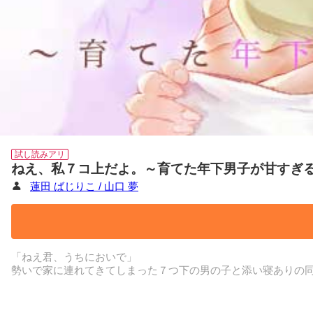
試し読みアリ
ねえ、私７コ上だよ。～育てた年下男子が甘すぎ
蓮田 ばじりこ / 山口 夢
「ねえ君、うちにおいで」
勢いで家に連れてきてしまった７つ下の男の子と添い寝ありの同
仕事に忙殺され、同僚女子には「孤独死まっしぐら」と言われ
「このまま孤独に死ぬのかな」と最近ふと考え不安になっていた
29歳限界社畜×22歳大学院生の年の差同居ラブ！