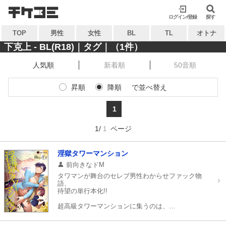
検索
検索
ログイン/登録
閉じる
閉じる
探す
TOP
男性
女性
BL
TL
オトナ
キーワードから探す
キーワードから探す
下克上 - BL(R18)｜タグ｜（1件）
人気順
新着順
50音順
各一覧から探す
各一覧から探す
昇順
降順
で並べ替え
ジャンル
タグ
ジャンル
タグ
1
作家
作品
作家
作品
1/
ページ
1
雑誌
出版社
雑誌
出版社
コンテンツから探す
淫獄タワーマンション
マイ本棚から探す
前向きなドM
ランキング
新着
タワマンが舞台のセレブ男性わからせファック物
最近読んだ作品
お気に入り
語、
おすすめ
無料
待望の単行本化!!
超高級タワーマンションに集うのは、
特集
会社役員、人気配信者、投資家、逆玉主夫、
医者に弁護士とセレブな男性ばかり。