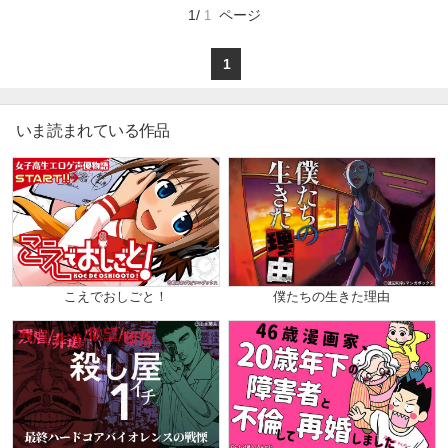
マイ本棚から探す
そんな彼らに嫉妬するマンションの管理人は、
1/
ページ
1
会社役員・白滝の弱みを掴んだことをきっかけに
その巨根でタワマンを自分の城に変え、
最近読んだ作品
お気に入り
最下層から成り上がっていく!!
1
いま読まれている作品
こえでおしごと！
僕たちの生きた理由