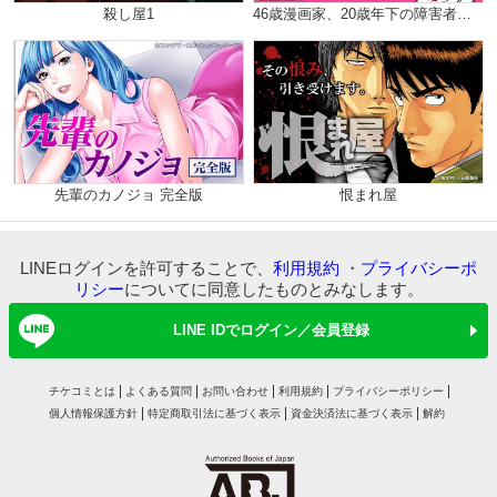
殺し屋1
46歳漫画家、20歳年下の障害者と不倫して再婚しました。（分冊版）
先輩のカノジョ 完全版
恨まれ屋
LINEログインを許可することで、
利用規約
・
プライバシーポ
リシー
についてに同意したものとみなします。
LINE IDでログイン／会員登録
チケコミとは
よくある質問
お問い合わせ
利用規約
プライバシーポリシー
個人情報保護方針
特定商取引法に基づく表示
資金決済法に基づく表示
解約