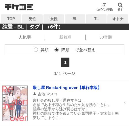
検索
検索
ログイン/登録
閉じる
閉じる
探す
TOP
男性
女性
BL
TL
オトナ
キーワードから探す
キーワードから探す
純愛 - BL｜タグ｜（6件）
人気順
新着順
50音順
各一覧から探す
各一覧から探す
昇順
降順
で並べ替え
ジャンル
タグ
ジャンル
タグ
1
作家
作品
作家
作品
1/
ページ
1
雑誌
出版社
雑誌
出版社
コンテンツから探す
殺し屋 Re starting over【単行本版】
マイ本棚から探す
吉池 マスコ
ランキング
新着
裏社会の殺し屋・通称マキは、
最近読んだ作品
お気に入り
念願である平穏な生活のため足を洗うことに。
おすすめ
無料
組織の追手から逃げ切るはずが、
神社の階段で体を鍛えていた気弱男子・寅太郎と衝
突してしまう！
特集
──目覚めると、マキと寅太郎の体が入れ替わって