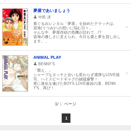
ストリッパー×ストリッパー、ストリッパー×客(年
下後輩)、客×ストリッパー（幼なじみ）、裏方×オ
夢屋であいましょう
ーナー兼バーテンダー…
メンズストリップバー「ピンクノイズ」で働く面々
中邑 冴
と、それを取り巻く人々の話をボリュームたっぷり
着ぐるみレンタル「夢屋」を始めたテラッチは、
でお届け！
宙海(うつみ)への想いに悩む日々。
Web掲載された番外編4コマ『拝啓、ピンクノイズ
そんな中、夢屋存続の危機が訪れて…!?
の舞台裏より』も収録した完全版！
宙海の優しさに支えられ、今日も愛と夢を貸し出し
ます。
描きおろし含む、ハートフルストーリーを一挙収
録!
ANIMAL PLAY
BENNY’S
「襲え。」
シャープなタッチと合いも変わらず濃厚なLOVE描
写、ハイスピードギャグの絨毯爆撃！
更に進化を遂げたBOYS LOVE最凶の漢、BENN
Y'S、再び！
1/
ページ
1
1