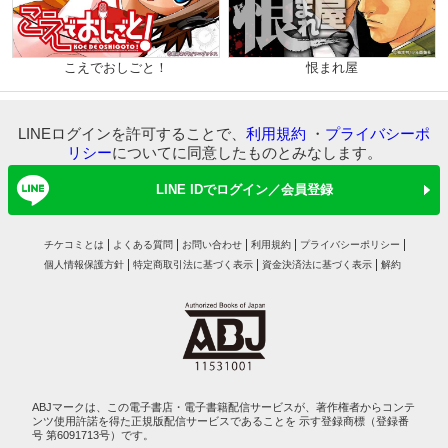
こえでおしごと！
恨まれ屋
LINEログインを許可することで、
利用規約
・
プライバシーポ
リシー
についてに同意したものとみなします。
LINE IDでログイン／会員登録
チケコミとは
よくある質問
お問い合わせ
利用規約
プライバシーポリシー
個人情報保護方針
特定商取引法に基づく表示
資金決済法に基づく表示
解約
ABJマークは、この電子書店・電子書籍配信サービスが、著作権者からコンテ
ンツ使用許諾を得た正規版配信サービスであることを 示す登録商標（登録番
号 第6091713号）です。