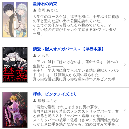
マイ本棚から探す
いた！？
星降石の約束
互いのフリをして過ごすなかで、
寅太郎が描いた漫画をきっかけに親交を深めてい
高岡 あまね
最近読んだ作品
お気に入り
き、
大学生のコースケは、進学を機に、十年ぶりに初恋
二人の間にとある感情が生まれ…？
の子と遊んだ思い出の公園を訪れていた。
そこでその子から貰った石を眺めていたら…？
正反対な二人がおりなす、少し不思議な入れ替わり
小さい頃の約束がキッカケで始まるSFファンタジ
ピュアBL！
ーBL。
禁愛～獣人オメガバース～【単行本版】
ともち
「アレに触れてはいけないよ」運命のΩは、神への
生贄だった―――。
王子として大切に育てられている幼い狼獣人・バル
ド（α）は、奴隷商人から買い取られた
真っ白な髪と肌に真っ赤な瞳を持つアルビノの半獣
人・マヤ（Ω）を見て、一瞬で心を奪われてしま
う。
だが敬愛する父王に忠告され、再び会うことも叶わ
拝啓、ピンクノイズより
ないまま数年がたったある夜。
青年になったバルドが、偶然発見したボロ小屋を開
緒形 ユキオ
けようとすると、中から甘い香りが…！？
「清楚で淫乱 それこそまさに男の夢や」
そこには成長して美しくなったマヤが幽閉されてい
表向きはお触り禁止のメンズストリップバーで、客
た。
と寝ると噂のストリッパー・嘉瀬（かせ）。
国の期待を背負ったαと死ぬ為に育てられた奴隷Ω
ストリッパーの後輩・佐谷（さや）の男関係の危な
の、禁断の恋が今始まる―――…！！
っかしさに手を焼きながらも、酒のはずみで手を出
してしまい…!?