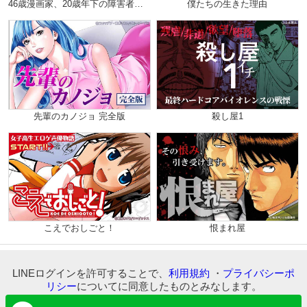
46歳漫画家、20歳年下の障害者と不倫して再婚しました。（分冊版）
僕たちの生きた理由
先輩のカノジョ 完全版
殺し屋1
こえでおしごと！
恨まれ屋
LINEログインを許可することで、
利用規約
・
プライバシーポ
リシー
についてに同意したものとみなします。