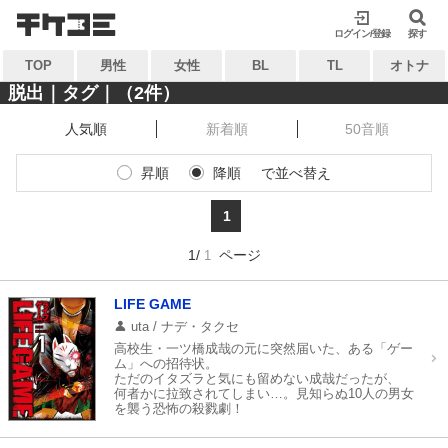
検索
検索
ログイン/登録
閉じる
閉じる
探す
TOP
男性
女性
BL
TL
オトナ
キーワードから探す
キーワードから探す
脱出｜タグ｜（2件）
人気順
新着順
50音順
各一覧から探す
各一覧から探す
昇順
降順
で並べ替え
ジャンル
タグ
ジャンル
タグ
1
作家
作品
作家
作品
1/
ページ
1
雑誌
出版社
雑誌
出版社
コンテンツから探す
LIFE GAME
マイ本棚から探す
uta / ナデ・タクセ
ランキング
新着
高校生・一ツ橋成哉の元に突然届いた、ある「ゲー
最近読んだ作品
お気に入り
ム」への招待状。
おすすめ
無料
ただのイタズラと気にも留めない成哉だったが、
何者かに拉致されてしまい…。見知らぬ10人の男女
を襲う恐怖の殺戮劇！
特集