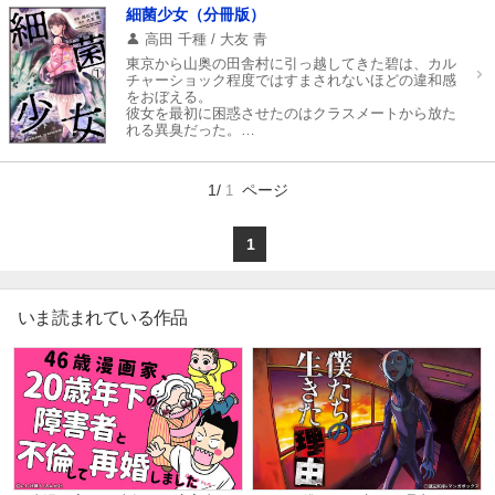
マイ本棚から探す
細菌少女（分冊版）
高田 千種 / 大友 青
最近読んだ作品
お気に入り
東京から山奥の田舎村に引っ越してきた碧は、カル
チャーショック程度ではすまされないほどの違和感
をおぼえる。
彼女を最初に困惑させたのはクラスメートから放た
れる異臭だった。
そして異常事態が次々と彼女に襲い掛かる。
【この村は普通じゃない】
誰がおかしい？
1/
ページ
1
何がおかしい？
全てがおかしい――。
1
いま読まれている作品