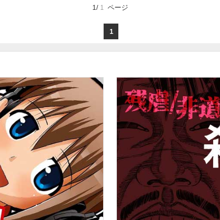
1/
ページ
1
りなすラブファンタジー！
お気に入り
1