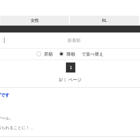
女性
BL
新着順
昇順
降順
で並べ替え
タグ
タグ
1
作品
作品
1/
ページ
1
出版社
出版社
げです
新着
お気に入り
、
無料
デール。
送られることに！
や、
言われて──!?