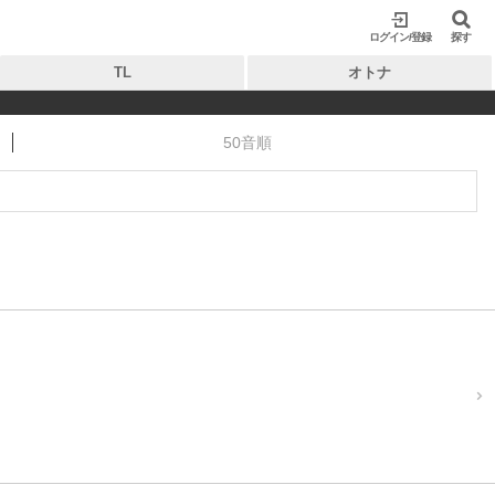
ログイン/登録
閉じる
閉じる
探す
TL
オトナ
50音順