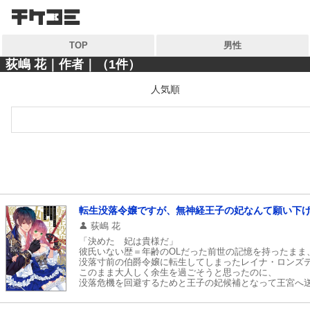
検索
検索
TOP
男性
キーワードから探す
キーワードから探す
荻嶋 花｜作者｜（1件）
人気順
各一覧から探す
各一覧から探す
ジャンル
ジャンル
作家
作家
雑誌
雑誌
コンテンツから探す
転生没落令嬢ですが、無神経王子の妃なんて願い下
マイ本棚から探す
荻嶋 花
ランキング
「決めた 妃は貴様だ」
最近読んだ作品
彼氏いない歴＝年齢のOLだった前世の記憶を持ったまま
おすすめ
没落寸前の伯爵令嬢に転生してしまったレイナ・ロンズ
このまま大人しく余生を過ごそうと思ったのに、
没落危機を回避するためと王子の妃候補となって王宮へ
特集
そこで他の貴族と妃の座をかけてバトル開始…と思いき
なぜか王子から妃に選ばれてしまい、しかも婚約即初夜だと