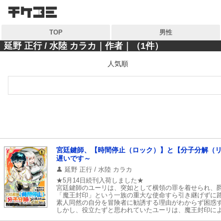
検索
検索
TOP
男性
キーワードから探す
キーワードから探す
延野 正行 / 水陸 カラカ｜作者｜（1件）
人気順
各一覧から探す
各一覧から探す
ジャンル
ジャンル
作家
作家
雑誌
雑誌
コンテンツから探す
宮廷鍵師、【時間停止（ロック）】と【分子分解（
マイ本棚から探す
遅いです～
ランキング
延野 正行 / 水陸 カラカ
最近読んだ作品
★5月14日続刊入荷しました★
おすすめ
宮廷鍵師のユーリは、突如として横領の罪を着せられ、
「魔王封印」という一族の重大な使命すら引き継げずに
素人同然の自分を冒険者に勧誘する理由がわからず困惑
特集
しかし、役立たずと思われていたユーリは、魔王封印に