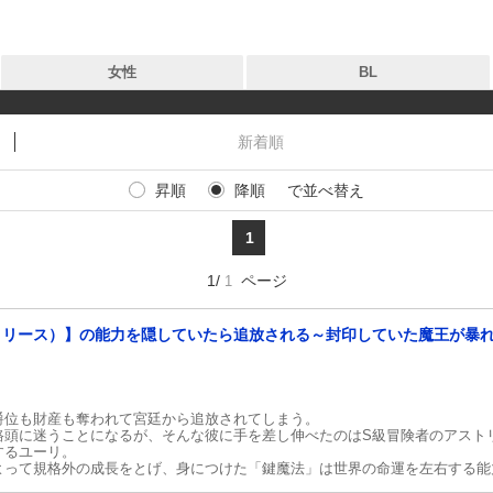
女性
BL
新着順
昇順
降順
で並べ替え
タグ
タグ
1
作品
作品
1/
ページ
1
出版社
出版社
リリース）】の能力を隠していたら追放される～封印していた魔王が暴れ
新着
お気に入り
無料
爵位も財産も奪われて宮廷から追放されてしまう。
路頭に迷うことになるが、そんな彼に手を差し伸べたのはS級冒険者のアスト
するユーリ。
よって規格外の成長をとげ、身につけた「鍵魔法」は世界の命運を左右する能