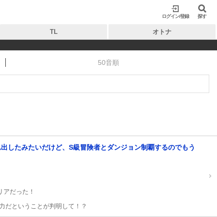
ログイン/登録
閉じる
閉じる
探す
TL
オトナ
50音順
出したみたいだけど、S級冒険者とダンジョン制覇するのでもう
リアだった！
力だということが判明して！？