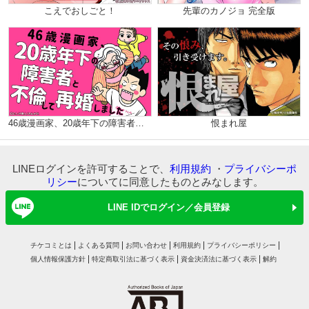
こえでおしごと！
先輩のカノジョ 完全版
46歳漫画家、20歳年下の障害者と不倫して再婚しました。（分冊版）
恨まれ屋
LINEログインを許可することで、
利用規約
・
プライバシーポ
リシー
についてに同意したものとみなします。
LINE IDでログイン／会員登録
チケコミとは
よくある質問
お問い合わせ
利用規約
プライバシーポリシー
個人情報保護方針
特定商取引法に基づく表示
資金決済法に基づく表示
解約