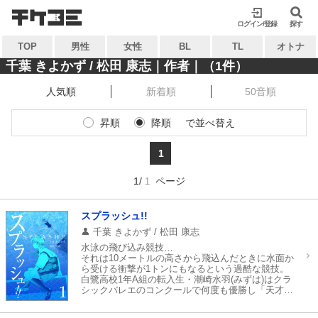
検索
検索
ログイン/登録
閉じる
閉じる
探す
TOP
男性
女性
BL
TL
オトナ
キーワードから探す
キーワードから探す
千葉 きよかず / 松田 康志｜作者｜（1件）
人気順
新着順
50音順
各一覧から探す
各一覧から探す
昇順
降順
で並べ替え
ジャンル
タグ
ジャンル
タグ
1
作家
作品
作家
作品
1/
ページ
1
雑誌
出版社
雑誌
出版社
コンテンツから探す
スプラッシュ!!
マイ本棚から探す
千葉 きよかず / 松田 康志
ランキング
新着
水泳の飛び込み競技…
最近読んだ作品
お気に入り
それは10メートルの高さから飛込んだときに水面か
おすすめ
無料
ら受ける衝撃が1トンにもなるという過酷な競技。
白鷺高校1年A組の転入生・潮崎水羽(みずは)はクラ
シックバレエのコンクールで何度も優勝し「天才」
特集
と呼ばれた少女。
だが、世界的なプリマドンナだった母親の厳しい指