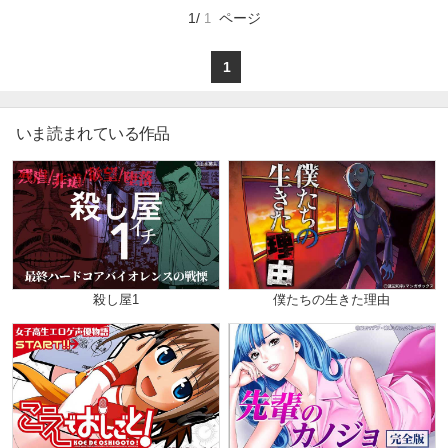
マイ本棚から探す
導についていくことができず、母親への反発から中
1/
ページ
1
3でバレエをやめてしまった。
高校生活は「ルーズに楽しく」過ごそうと思ってい
最近読んだ作品
お気に入り
たが、内心「バレエと母親から逃げた」というコン
プレックスを抱え込んでいた――。
1
そんなある日、幼なじみの片思いの相手、
2年生の沢村姫子との口論がきっかけで10メートル
の飛び込み台からジャンプしてみせると啖呵を切っ
てしまう。
いま読まれている作品
白鷺高校は都内で唯一「飛び込み部」がある高校
で、しかも姫子は「アイスプリンセス」の異名を持
つ、
オリンピック日本代表候補にも選ばれたアスリート
だった。
飛び込み台に上ったもののあまり高さに恐怖で尻込
みしてしまった水羽。
だが、それが水羽の負けん気に火を付け、飛び込み
競技にのめり込んでいく…。
飛び込み競技に青春を賭ける少女の明るくひた向き
な姿を描いた傑作スポーツマンガ！
殺し屋1
僕たちの生きた理由