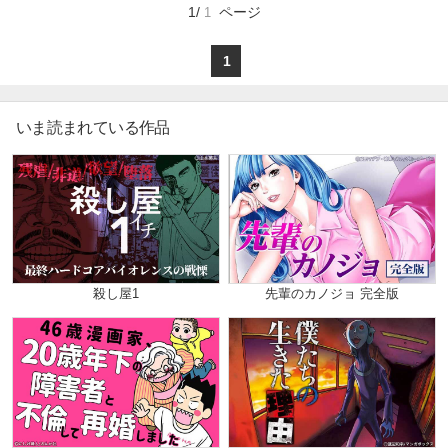
マイ本棚から探す
タツオの日常は転がるように暗闇へと堕ちていく！
1/
ページ
1
〔シマウマ〕とは、いったい何者なのか!?
最近読んだ作品
お気に入り
1
いま読まれている作品
殺し屋1
先輩のカノジョ 完全版