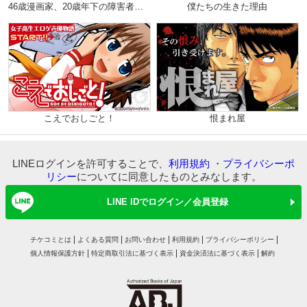
46歳漫画家、20歳年下の障害者と不倫して再婚しました。（分冊版）
僕たちの生きた理由
こえでおしごと！
恨まれ屋
LINEログインを許可することで、
利用規約
・
プライバシーポ
リシー
についてに同意したものとみなします。
LINE IDでログイン／会員登録
チケコミとは
よくある質問
お問い合わせ
利用規約
プライバシーポリシー
個人情報保護方針
特定商取引法に基づく表示
資金決済法に基づく表示
解約