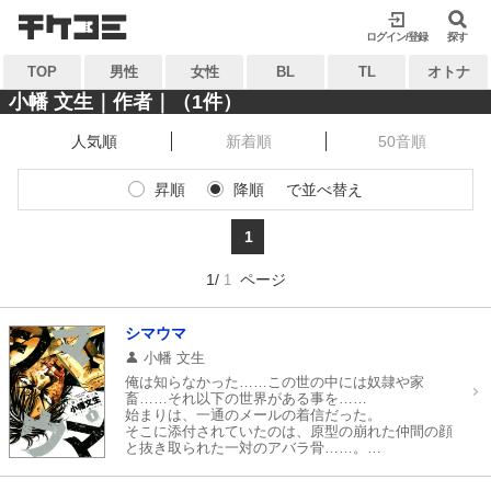
検索
検索
ログイン/登録
閉じる
閉じる
探す
TOP
男性
女性
BL
TL
オトナ
キーワードから探す
キーワードから探す
小幡 文生｜作者｜（1件）
人気順
新着順
50音順
各一覧から探す
各一覧から探す
昇順
降順
で並べ替え
ジャンル
タグ
ジャンル
タグ
1
作家
作品
作家
作品
1/
ページ
1
雑誌
出版社
雑誌
出版社
コンテンツから探す
シマウマ
マイ本棚から探す
小幡 文生
ランキング
新着
俺は知らなかった……この世の中には奴隷や家
最近読んだ作品
お気に入り
畜……それ以下の世界がある事を……
おすすめ
無料
始まりは、一通のメールの着信だった。
そこに添付されていたのは、原型の崩れた仲間の顔
と抜き取られた一対のアバラ骨……。
特集
小遣い稼ぎの美人局でヤクザを引っ掛けてしまった
事から、