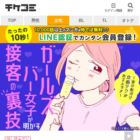
検索
ログイン/登録
閉じる
探す
TOP
男性
女性
BL
TL
オトナ
キーワードから探す
各一覧から探す
ジャンル
タグ
作家
作品
雑誌
出版社
マイ本棚から探す
最近読んだ作品
お気に入り
試し読みアリ