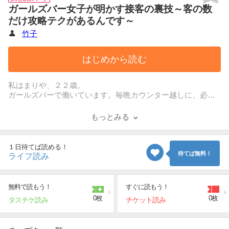
ガールズバー女子が明かす接客の裏技～客の数
だけ攻略テクがあるんです～
竹子
はじめから読む
私はまりや、２２歳。
ガールズバーで働いています。毎晩カウンター越しに、必死
に女の子を口説こうとする男性客のお相手を。
１杯２００円のドリンクバックと２０００円の指名料ほしさ
もっとみる
に、にこやかな営業スマイルをふりまいています♪
こちらはお仕事で接しているだけなのに、ガチ恋しちゃうお
客さんがたくさん！
１日待てば読める！
しつこく迫られたときは裏技を発揮！ しつこいメールには
待てば無料！
ライフ読み
店長がなりすまし返信！
その気にさせてお店で散財させた挙句、いざとなったら海外
留学（ウソ）でバイバイ！ それでも諦めないお客さんに
無料で読もう！
すぐに読もう！
は…！？
0枚
0枚
タスチケ読み
チケット読み
――ガールズバーの裏側を現役のガールズバー女子が赤裸々
に大暴露！