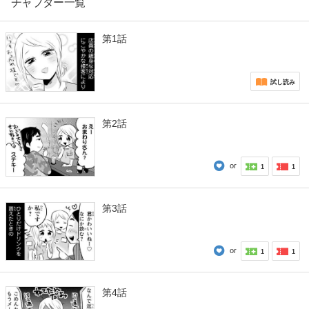
チャプター一覧
第1話
試し読み
第2話
or
1
1
第3話
or
1
1
第4話