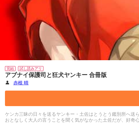
完結
試し読みアリ
アブナイ保護司と狂犬ヤンキー 合冊版
赤根 晴
ケンカ三昧の日々を送るヤンキー・土佐はとうとう鑑別所へ送
おとなしく大人の言うことを聞く気がなかった土佐だが、好奇
保護司がいる鉄工所へ行ってみると、柄の悪い従業員と衝突!!
みんなが見ている前で土佐にお尻ぺんぺんの罰を与える!?お尻
蓮木もトロトロの甘い顔になる土佐に何かを感じてよりいじめ