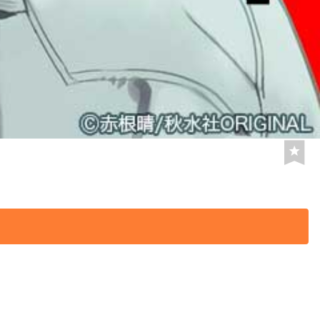
あらわれた。
まい―…!!