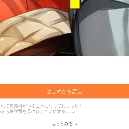
はじめから読む
られて保護司がつくことになってしまった！
心から保護司を見に行くことにする。
そのままケンカになるかと思われた、その時、土佐の保護司の蓮木が
を叩かれているだけなのに土佐は今まで感じたことのない快感を得てし
もっとみる
たくなってしまい…。