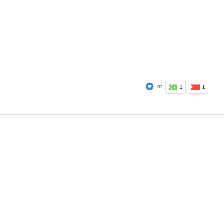
or
1
1