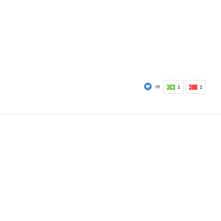
or
1
1