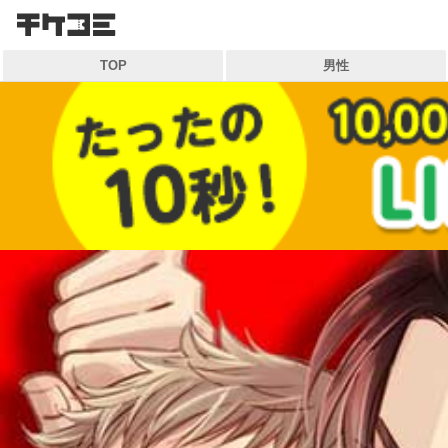
検索
TOP
男性
キーワードから探す
各一覧から探す
ジャンル
作家
雑誌
マイ本棚から探す
最近読んだ作品