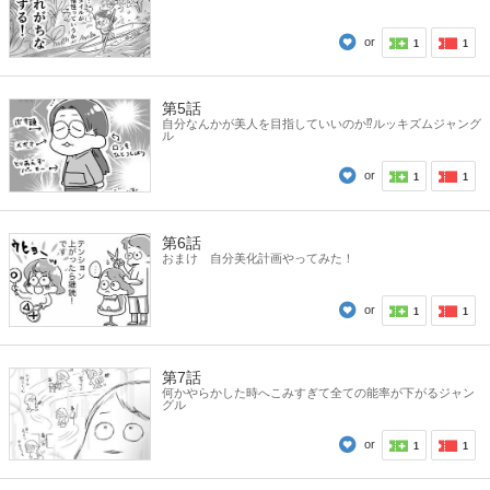
or
1
1
第5話
自分なんかが美人を目指していいのか⁉ルッキズムジャング
ル
or
1
1
第6話
おまけ 自分美化計画やってみた！
or
1
1
第7話
何かやらかした時へこみすぎて全ての能率が下がるジャン
グル
or
1
1