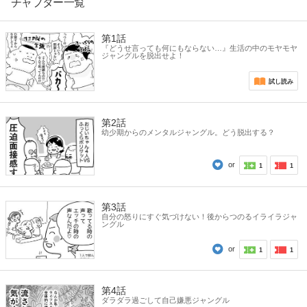
たい」
チャプター一覧
「ダラダラ過ごして自己嫌悪しちゃう」
「見た目のコンプレックスがあるけど見た目を気にすること
第1話
に抵抗がある矛盾」
『どうせ言っても何にもならない…』生活の中のモヤモヤ
「やらかした時に必要以上にへこみすぎて全ての能率が下が
ジャングルを脱出せよ！
る」
などのお悩みを持つ現代人に捧ぐ！
試し読み
第2話
幼少期からのメンタルジャングル。どう脱出する？
or
1
1
第3話
自分の怒りにすぐ気づけない！後からつのるイライラジャ
ングル
or
1
1
第4話
ダラダラ過ごして自己嫌悪ジャングル