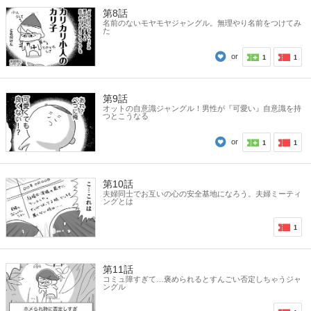
第8話
名前のないモヤモヤジャングル。無理やり名前をつけてみ
た
or
1
1
第9話
オットの自意識ジャングル！男性が『可愛い』自意識を持
つとこうなる
or
1
1
第10話
夫婦同士でお互いの心の安全基地になろう。夫婦ミーティ
ングとは
1
第11話
コミュ障すぎて…褒められるとすんごい否定しちゃうジャ
ングル