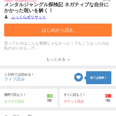
メンタルジャングル探検記 ネガティブな自分に
かかった呪いを解く！
ふっくらボリサット
はじめから読む
思ってたのはこんな展開じゃなかった！でもこうなったのは
私のせいかも…!?
自責の念が強いネガティブ妻がポジティブ夫とメンタル体当
たり！
もっとみる
ちょっとしたことでクヨクヨして元気失いがちな人生を送っ
ていた妻・ふっくらが、
１日待てば読める！
『夫婦ミーティング』や『怒りのデス大喜利』で自分のメン
待てば無料！
ライフ読み
タルと向き合ってだんだん生きやすくなっていく。
「夫と一緒に見るつもりだったアニメを先に一人でみられ
た！」級の生活の小さすぎる事柄から
無料で読もう！
すぐに読もう！
「自分の親と合わない…しんどい…」の悩みまで、わかりみ2
0枚
0枚
タスチケ読み
チケット読み
000％の葛藤メンタルデトックス列伝！
「褒められた時につい否定しちゃうのやめたい。素直に喜び