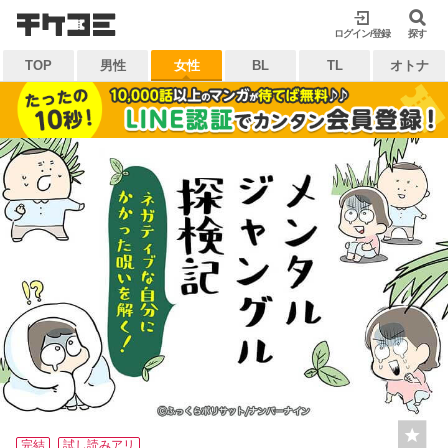
検索
ログイン/登録
閉じる
探す
TOP
男性
女性
BL
TL
オトナ
キーワードから探す
各一覧から探す
ジャンル
タグ
作家
作品
雑誌
出版社
マイ本棚から探す
最近読んだ作品
お気に入り
完結
試し読みアリ