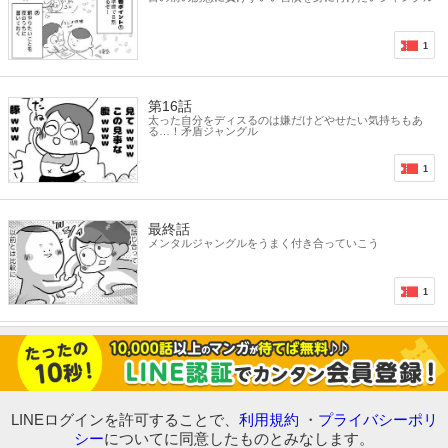
1
第16話
太った自分をディスるのは嫌だけどやせたい気持ちもあ
る…！矛盾ジャングル
1
最終話
メンタルジャングルをうまく付き合っていこう
1
LINEログインを許可することで、
利用規約
・
プライバシーポリ
シー
についてに同意したものとみなします。