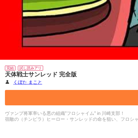
完結
試し読みアリ
天体戦士サンレッド 完全版
くぼた まこと
ヴァンプ将軍率いる悪の組織”フロシャイム” in 川崎支部！
宿敵の（チンピラ）ヒーロー・サンレッドの命を狙い、フロシ
本末転倒なヒーローコミックが作者監修による完全版として登