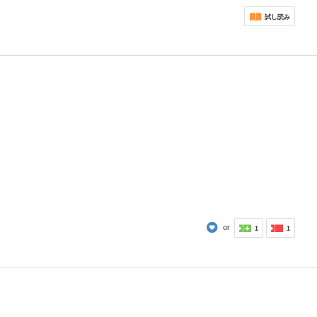
試し読み
or
1
1