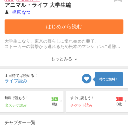
アニマル・ライフ 大学生編
梶原 なつ
はじめから読む
大学生になり、東京の暮らしに慣れ始めた亜子。
ストーカーの襲撃から逃れるため松本のマンションに避難す
る。
その夜、裸エプロンでうろつくなど無防備な姿に注意する松
もっとみる
本。
だが亜子は松本を「男」として見ていない。
１日待てば読める！
待てば無料！
ライフ読み
無料で読もう！
すぐに読もう！
0枚
0枚
タスチケ読み
チケット読み
チャプター一覧