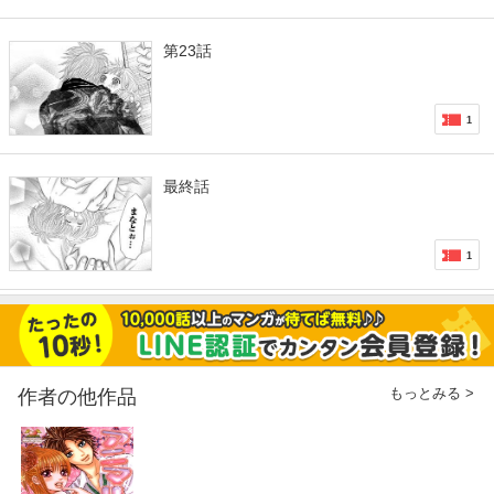
第23話
1
最終話
1
もっとみる >
作者の他作品