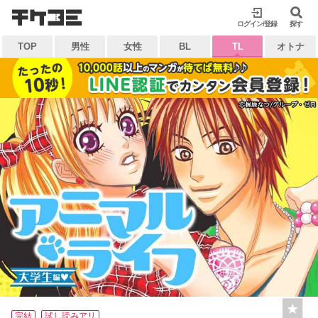
検索
ログイン/登録
閉じる
探す
TOP
男性
女性
BL
TL
オトナ
キーワードから探す
各一覧から探す
ジャンル
タグ
作家
作品
雑誌
出版社
マイ本棚から探す
最近読んだ作品
お気に入り
完結
試し読みアリ