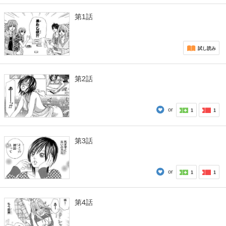
第1話
試し読み
第2話
or
1
1
第3話
or
1
1
第4話