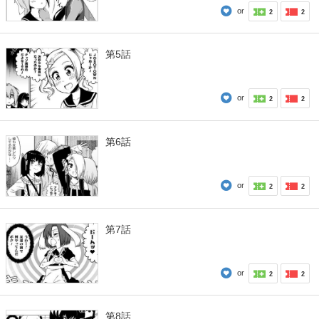
or
2
2
第5話
or
2
2
第6話
or
2
2
第7話
or
2
2
第8話