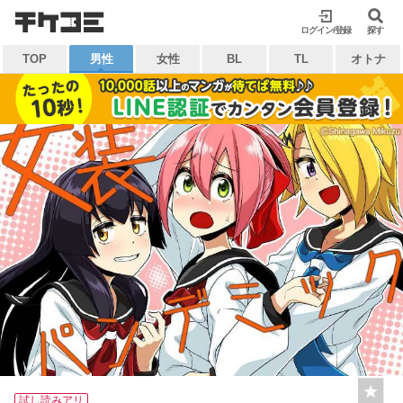
検索
ログイン/登録
閉じる
探す
TOP
男性
女性
BL
TL
オトナ
キーワードから探す
各一覧から探す
ジャンル
タグ
作家
作品
雑誌
出版社
マイ本棚から探す
最近読んだ作品
お気に入り
試し読みアリ