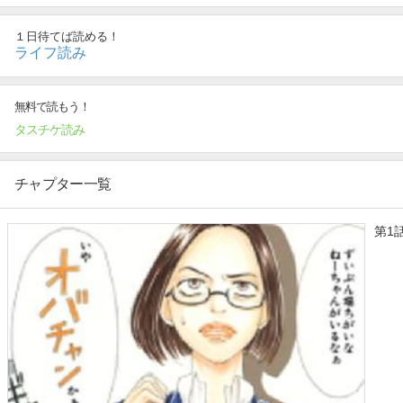
30過ぎた華子がキャバ嬢として復活することになってしまい!
逃げた彼氏の行き先は!?
１日待てば読める！
彼氏の浮気相手である、枕営業のキャバ嬢とのバトルは!?
ライフ読み
無料で読もう！
タスチケ読み
チャプター一覧
第1