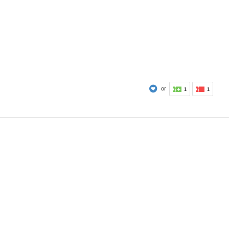
or
1
1