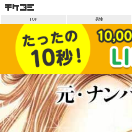
検索
TOP
男性
キーワードから探す
各一覧から探す
ジャンル
作家
雑誌
マイ本棚から探す
最近読んだ作品