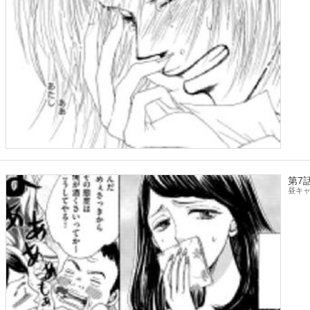
第7
昼キ