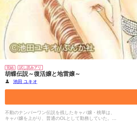
完結
試し読みアリ
胡蝶伝説～復活嬢と地雷嬢～
池田 ユキオ
不動のナンバーワン伝説を残したキャバ嬢・桃華は、
キャバ嬢を上がり、普通のOLとして勤務していた。
30歳の誕生日、同棲する彼氏に2百万円の虎の子を持ち逃げされ
残されたキャバ嬢の名刺を頼りに訪れた先は、
自分が勤めていたキャバクラだった！