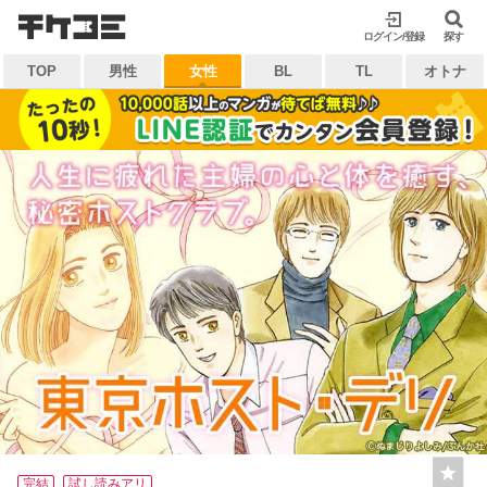
検索
ログイン/登録
閉じる
探す
TOP
男性
女性
BL
TL
オトナ
キーワードから探す
各一覧から探す
ジャンル
タグ
作家
作品
雑誌
出版社
マイ本棚から探す
最近読んだ作品
お気に入り
完結
試し読みアリ