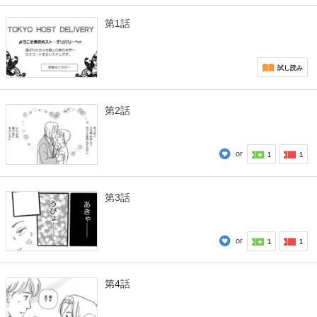
第1話
試し読み
第2話
or
1
1
第3話
or
1
1
第4話