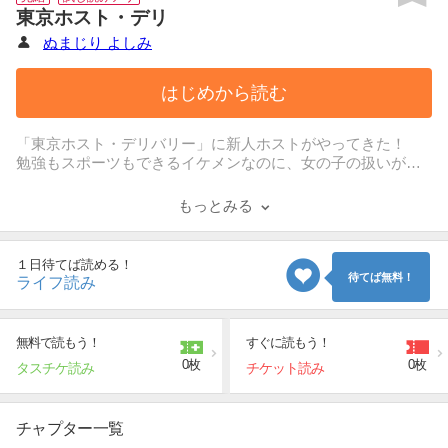
東京ホスト・デリ
ぬまじり よしみ
はじめから読む
「東京ホスト・デリバリー」に新人ホストがやってきた！
勉強もスポーツもできるイケメンなのに、女の子の扱いがよ
くわからなくて、
恋人と長続きしない大樹は、いい男になりたくてホストの研
もっとみる
修を受けることに。
無事ベッドの講習も終わり、晴れてお客の元へ派遣される大
樹だったが、
１日待てば読める！
相手が処女だと知って戸惑いを隠せず…。
待てば無料！
ライフ読み
人生に疲れた主婦の心と体を癒やしてくれる秘密の出張ホス
トクラブで巻き起こる、涙と笑いの物語！
無料で読もう！
すぐに読もう！
0枚
0枚
タスチケ読み
チケット読み
チャプター一覧