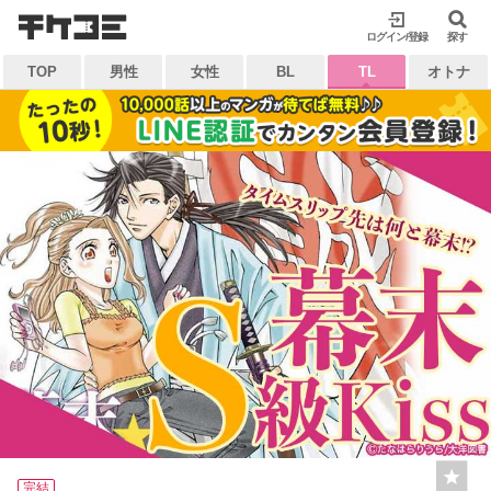
検索
ログイン/登録
閉じる
探す
TOP
男性
女性
BL
TL
オトナ
キーワードから探す
各一覧から探す
ジャンル
タグ
作家
作品
雑誌
出版社
マイ本棚から探す
最近読んだ作品
お気に入り
完結