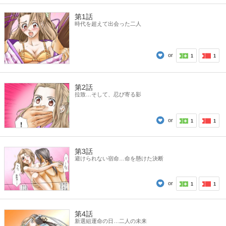
第1話
時代を超えて出会った二人
or
1
1
第2話
拉致…そして、忍び寄る影
or
1
1
第3話
避けられない宿命…命を懸けた決断
or
1
1
第4話
新選組運命の日…二人の未来