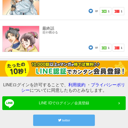
or
1
1
最終話
花や燃ゆる
or
1
1
LINEログインを許可することで、
利用規約
・
プライバシーポリ
シー
についてに同意したものとみなします。
LINE IDでログイン／会員登録
twitter