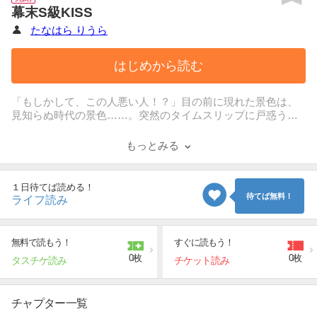
幕末S級KISS
たなはら りうら
はじめから読む
「もしかして、この人悪い人！？」目の前に現れた景色は、
見知らぬ時代の景色……。突然のタイムスリップに戸惑う美
知留を助けてくれたのは、かの有名な幕末の武士……斎藤一
（はじめ）だった！ そう、ココは幕末時代！！ 凛々しくて優
もっとみる
しくてイケメンな斎藤だったが……突然、藁の上で組敷か
れ、抵抗出来ない美知留に覆い被さってきて！！ しかしそん
な斎藤にどこか影を感じつつも、次第に惹かれはじめる美知
１日待てば読める！
留。時代を超えた先の見えない恋……。そして、待ち受けて
待てば無料！
ライフ読み
いたせつない結末……。ほか、スピンオフ作品『幕末S級KIS
S 花や燃ゆる』も同時収録。
無料で読もう！
すぐに読もう！
0枚
0枚
タスチケ読み
チケット読み
チャプター一覧