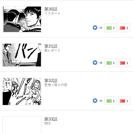
第30話
リスタート
or
1
1
第31話
葵レポート
or
1
1
第32話
意地っ張りの恋
or
1
1
第33話
SEX