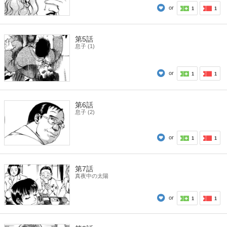
or
1
1
第5話
息子 (1)
or
1
1
第6話
息子 (2)
or
1
1
第7話
真夜中の太陽
or
1
1