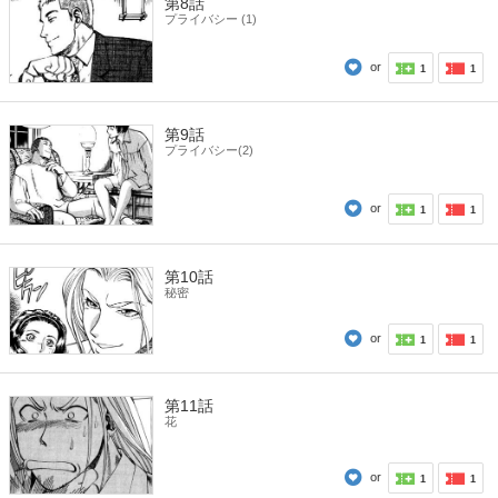
第8話
プライバシー (1)
or
1
1
第9話
プライバシー(2)
or
1
1
第10話
秘密
or
1
1
第11話
花
or
1
1