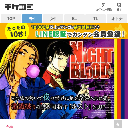
検索
ログイン/登録
閉じる
探す
TOP
男性
女性
BL
TL
オトナ
キーワードから探す
各一覧から探す
ジャンル
タグ
作家
作品
雑誌
出版社
マイ本棚から探す
最近読んだ作品
お気に入り
完結