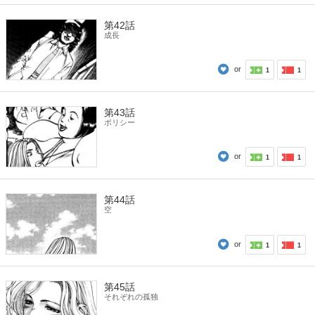
第42話
成長
or
1
1
第43話
ポリシー
or
1
1
第44話
空
or
1
1
第45話
それぞれの孤独