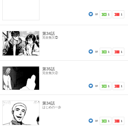
or
1
1
第34話
完全無欠⓵
or
1
1
第35話
完全無欠②
or
1
1
第34話
はじめの一歩
or
1
1