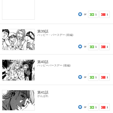
or
1
1
第39話
ハッピー・バースデー (前編)
or
1
1
第40話
ハッピーバースデー (後編)
or
1
1
第41話
がんばれ
or
1
1