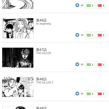
or
1
1
第46話
Its beginning
or
1
1
第47話
THE KILLER
or
1
1
第48話
THE KILLER 2
or
1
1
第49話