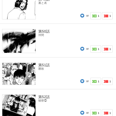
裏と表
or
1
1
第50話
仲間
or
1
1
第51話
勝敗
or
1
1
第52話
秘密⓵
or
1
1