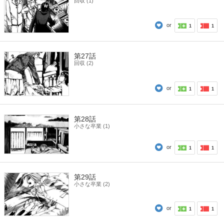
回収 (1)
or
1
1
第27話
回収 (2)
or
1
1
第28話
小さな卒業 (1)
or
1
1
第29話
小さな卒業 (2)
or
1
1