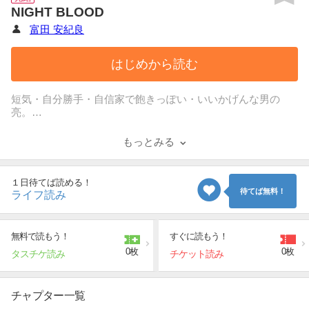
NIGHT BLOOD
富田 安紀良
はじめから読む
短気・自分勝手・自信家で飽きっぽい・いいかげんな男の
亮。
彼女にフラれて街でふらついていた亮は女のようにきれいな
美少年を見かける。
もっとみる
好奇心のまま少年を追いかけた先にあったのは、なんとホス
トクラブ。
その場の勢いで夜の世界に足を踏み入れた亮だった
１日待てば読める！
が・・！？
待てば無料！
ライフ読み
無料で読もう！
すぐに読もう！
0枚
0枚
タスチケ読み
チケット読み
チャプター一覧