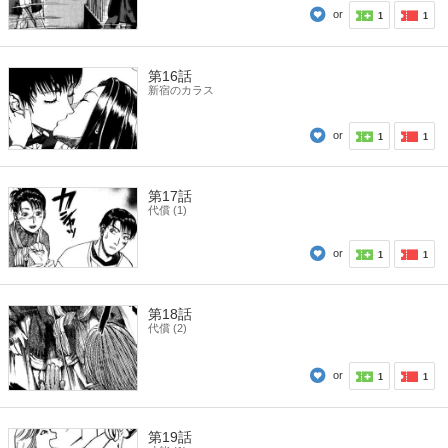
or
1
1
第16話
新宿のカラス
or
1
1
第17話
代償 (1)
or
1
1
第18話
代償 (2)
or
1
1
第19話