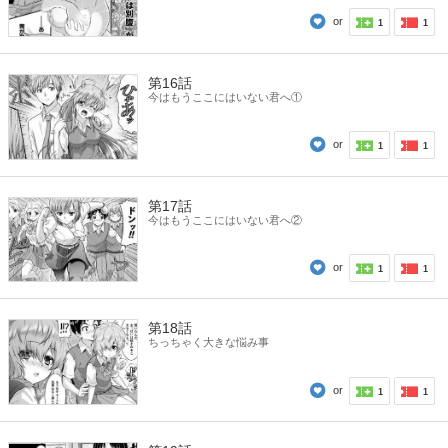
or
1
1
第16話
今はもうここにはいない君へ①
or
1
1
第17話
今はもうここにはいない君へ②
or
1
1
第18話
ちっちゃく大きな悩み事
or
1
1