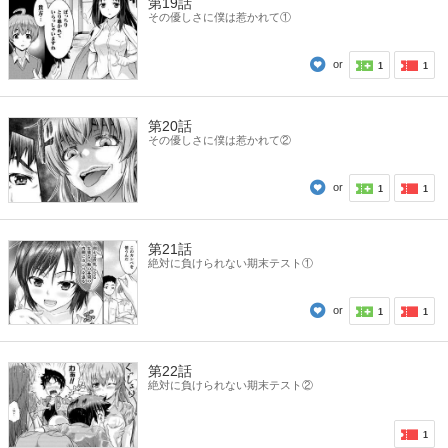
第19話
その優しさに僕は惹かれて①
or
1
1
第20話
その優しさに僕は惹かれて②
or
1
1
第21話
絶対に負けられない期末テスト①
or
1
1
第22話
絶対に負けられない期末テスト②
1