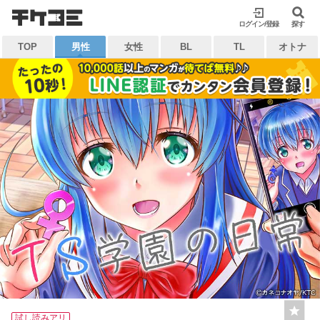
検索
ログイン/登録
閉じる
探す
TOP
男性
女性
BL
TL
オトナ
キーワードから探す
各一覧から探す
ジャンル
タグ
作家
作品
雑誌
出版社
マイ本棚から探す
最近読んだ作品
お気に入り
試し読みアリ