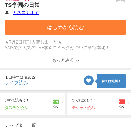
TS学園の日常
カネコナオヤ
はじめから読む
★7月2日続刊入荷しました★
SNSで大人気のTSF学園コミックがついに単行本化！
様々なきっかけで一時的に女体化してしまうOTMS(オトメス)
体質の生徒が複数在籍している男子校、通称TS学園では、
もっとみる
一緒に通学していた幼馴染みが突然美少女となり戸惑いを感
じる少年や、
真面目すぎて自身の女体化体質を受け入れられない風紀委
１日待てば読める！
員、
待てば無料！
ライフ読み
前向きに女子制服を着こなしカワイイを愉しむ生徒など、
特殊な日常風景とドキドキの学園生活がいっぱい！
無料で読もう！
すぐに読もう！
0枚
0枚
タスチケ読み
チケット読み
チャプター一覧