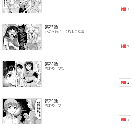
1
第27話
いがみあい、それもまた愛
1
第28話
襲来のトワ①
1
第29話
襲来のトワ
1