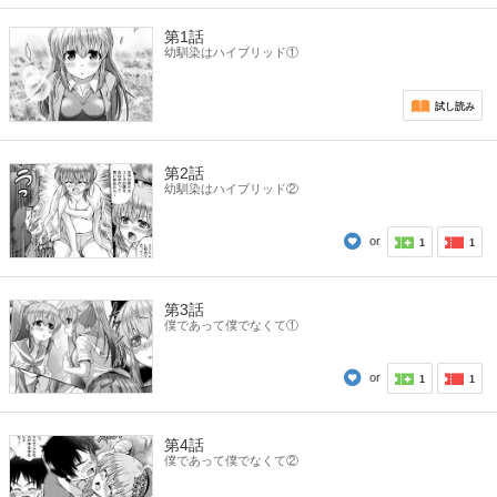
第1話
幼馴染はハイブリッド①
試し読み
第2話
幼馴染はハイブリッド②
or
1
1
第3話
僕であって僕でなくて①
or
1
1
第4話
僕であって僕でなくて②