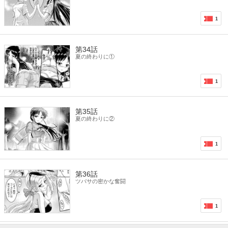
1
第34話
夏の終わりに①
1
第35話
夏の終わりに②
1
第36話
ツバサの密かな奮闘
1