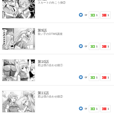
スカートの向こう側②
or
1
1
第9話
良い子のOTMS講座
or
1
1
第10話
君は僕の合わせ鏡①
or
1
1
第11話
君は僕の合わせ鏡②
or
1
1