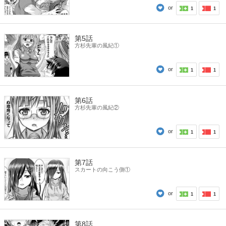
or
1
1
第5話
方杉先輩の風紀①
or
1
1
第6話
方杉先輩の風紀②
or
1
1
第7話
スカートの向こう側①
or
1
1
第8話