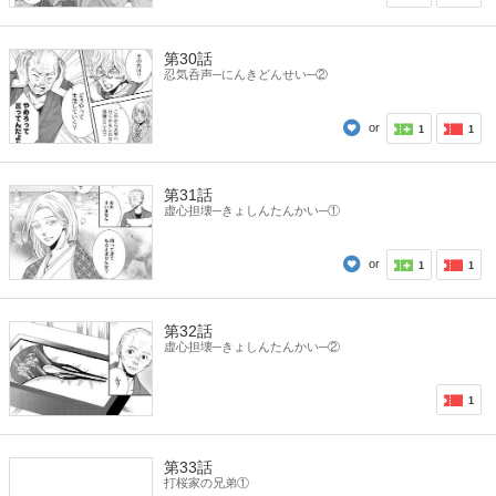
第30話
忍気呑声─にんきどんせい─②
or
1
1
第31話
虚心担壊─きょしんたんかい─①
or
1
1
第32話
虚心担壊─きょしんたんかい─②
1
第33話
打桜家の兄弟①