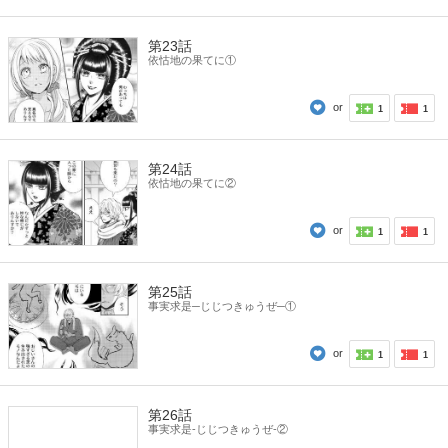
第23話
依怙地の果てに①
or
1
1
第24話
依怙地の果てに②
or
1
1
第25話
事実求是─じじつきゅうぜ─①
or
1
1
第26話
事実求是-じじつきゅうぜ-②