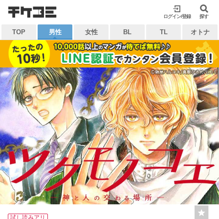
検索
ログイン/登録
閉じる
探す
TOP
男性
女性
BL
TL
オトナ
キーワードから探す
各一覧から探す
ジャンル
タグ
作家
作品
雑誌
出版社
マイ本棚から探す
最近読んだ作品
お気に入り
試し読みアリ