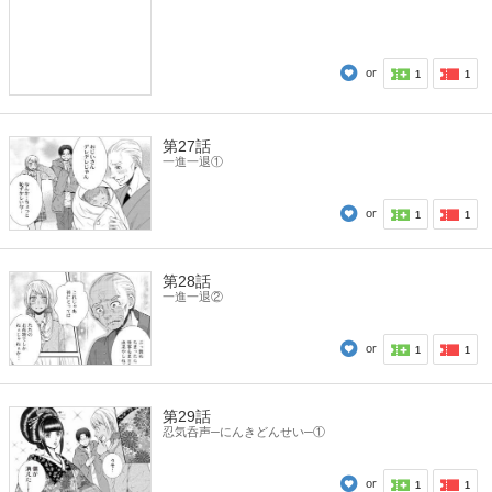
or
1
1
第27話
一進一退①
or
1
1
第28話
一進一退②
or
1
1
第29話
忍気呑声─にんきどんせい─①
or
1
1