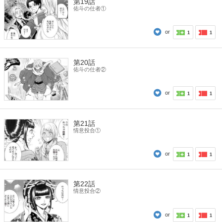
第19話
佑斗の仕者①
or
1
1
第20話
佑斗の仕者②
or
1
1
第21話
情意投合①
or
1
1
第22話
情意投合②
or
1
1