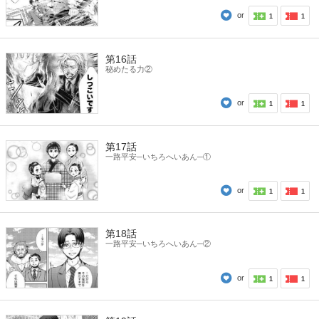
or
1
1
第16話
秘めたる力②
or
1
1
第17話
一路平安─いちろへいあん─①
or
1
1
第18話
一路平安─いちろへいあん─②
or
1
1