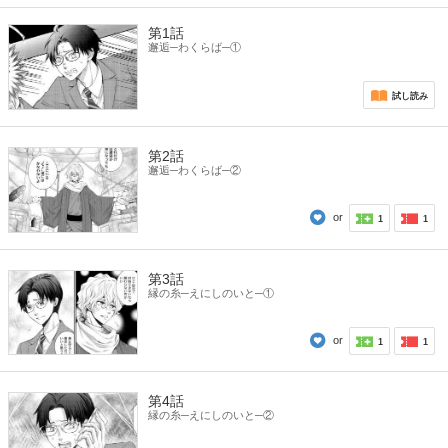
第1話
邂逅─わくらば─①
試し読み
第2話
邂逅─わくらば─②
or
1
1
第3話
縁の糸─えにしのいと─①
or
1
1
第4話
縁の糸─えにしのいと─②