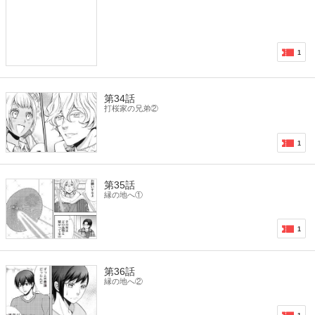
1
第34話
打桜家の兄弟②
1
第35話
縁の地へ①
1
第36話
縁の地へ②