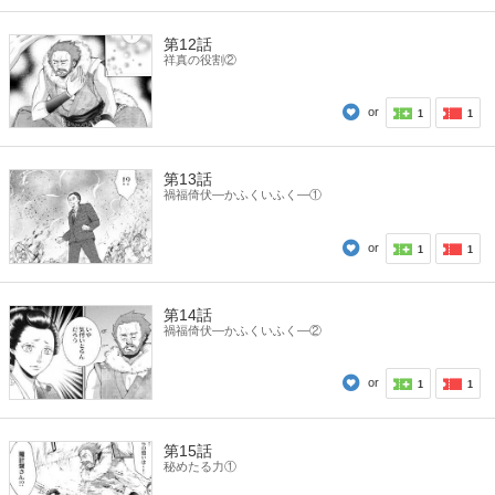
第12話
祥真の役割②
or
1
1
第13話
禍福倚伏―かふくいふく―①
or
1
1
第14話
禍福倚伏―かふくいふく―②
or
1
1
第15話
秘めたる力①