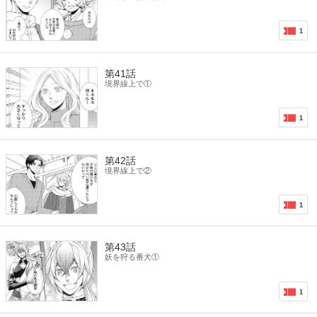
1
第41話
境界線上で①
1
第42話
境界線上で②
1
第43話
妖を狩る番犬①
1