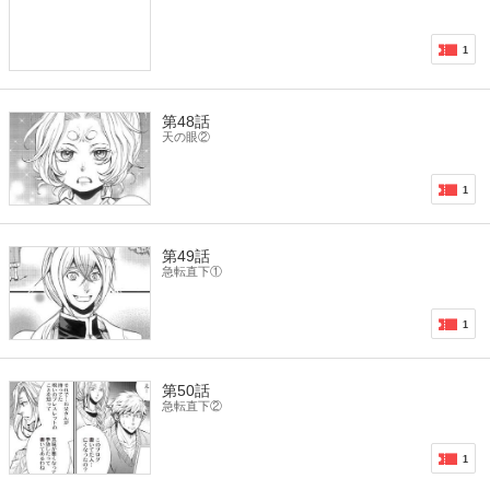
1
第48話
天の眼②
1
第49話
急転直下①
1
第50話
急転直下②
1