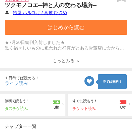
ツクモノコエ─神と人の交わる場所─
飴屋 ハルユキ / 真敷 ひさめ
はじめから読む
★7月30日続刊入荷しました★
黒く禍々しいものに追われた祥真がとある骨董店に命からが
ら逃げ込むと、そこには佑斗という青年がいた。
二人の出会いが現世と幽世（かくりよ）を繋ぐきっかけとな
もっとみる
り…幕末～大正～現在の縁を繋ぐ和風ファンタジー！
１日待てば読める！
待てば無料！
ライフ読み
無料で読もう！
すぐに読もう！
0枚
0枚
タスチケ読み
チケット読み
チャプター一覧