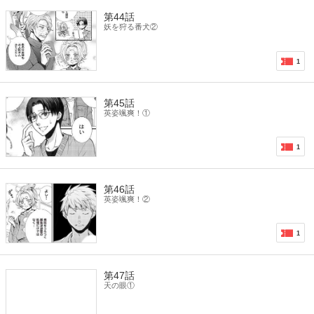
第44話
妖を狩る番犬②
1
第45話
英姿颯爽！①
1
第46話
英姿颯爽！②
1
第47話
天の眼①