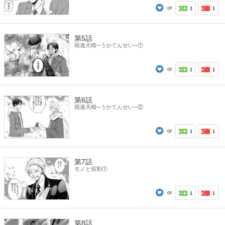
or
1
1
第5話
雨過天晴─うかてんせい─①
or
1
1
第6話
雨過天晴─うかてんせい─②
or
1
1
第7話
モノと役割①
or
1
1
第8話