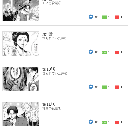
モノと役割②
or
1
1
第9話
埋もれていた声①
or
1
1
第10話
埋もれていた声②
or
1
1
第11話
祥真の役割①
or
1
1