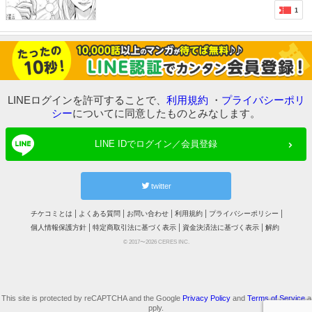
1
LINEログインを許可することで、
利用規約
・
プライバシーポリ
シー
についてに同意したものとみなします。
LINE IDでログイン／会員登録
twitter
チケコミとは
よくある質問
お問い合わせ
利用規約
プライバシーポリシー
個人情報保護方針
特定商取引法に基づく表示
資金決済法に基づく表示
解約
© 2017〜2026 CERES INC.
This site is protected by reCAPTCHA and the Google
Privacy Policy
and
Terms of Service
a
pply.