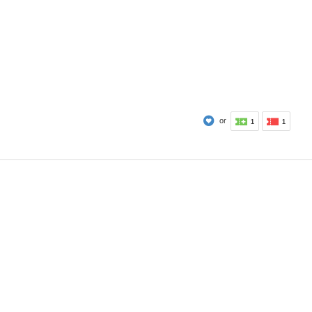
or
1
1