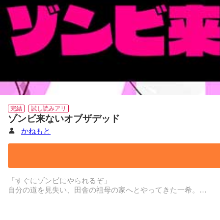
完結
試し読みアリ
ゾンビ来ないオブザデッド
かねもと
「すぐにゾンビにやられるぞ」
自分の道を見失い、田舎の祖母の家へとやってきた一希。
彼女が出会ったのは、この世界にゾンビがいると思い込み、山籠
明らかに妄想。誰もがそう思っている。けれど七生の考えや生
果たしてゾンビは来るのか、来ないのか?