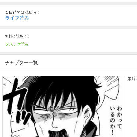
１日待てば読める！
ライフ読み
無料で読もう！
タスチケ読み
チャプター一覧
第1