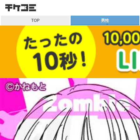
検索
TOP
男性
キーワードから探す
各一覧から探す
ジャンル
作家
雑誌
マイ本棚から探す
最近読んだ作品