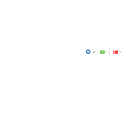
or
1
1