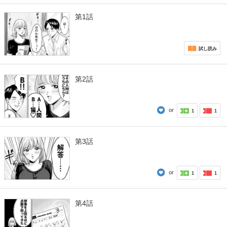
第1話
試し読み
第2話
or
1
1
第3話
or
1
1
第4話