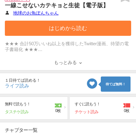
一線こせないカテキョと生徒【電子版】
地球のお魚ぽんちゃん
はじめから読む
★★★ 合計50万いいね以上を獲得したTwitter漫画、待望の電
子書籍化 ★★★
東京大学に通う家庭教師の夏目ほのかは、生徒のイケメン男
子高校生・高木くんに授業そっちのけで色仕掛け！
もっとみる
あの手この手で誘惑するカテキョとおバカすぎてナチュラル
に回避しちゃう生徒。
両思いなのに一生一線をこせなさそうな二人による、予測不
１日待てば読める！
能でもどかしい恋の攻防から目が離せない――!!
待てば無料！
ライフ読み
無料で読もう！
すぐに読もう！
0枚
0枚
タスチケ読み
チケット読み
チャプター一覧