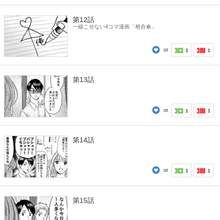
第12話
一線こせない4コマ漫画「相合傘」
or
1
1
第13話
or
1
1
第14話
or
1
1
第15話