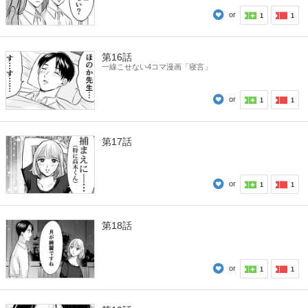
or
1
1
第16話
一線こせない4コマ漫画「寝言」
or
1
1
第17話
or
1
1
第18話
or
1
1