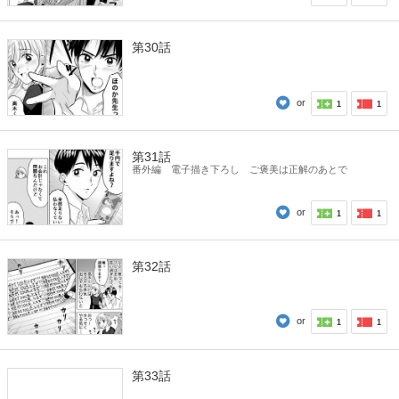
第30話
or
1
1
第31話
番外編 電子描き下ろし ご褒美は正解のあとで
or
1
1
第32話
or
1
1
第33話