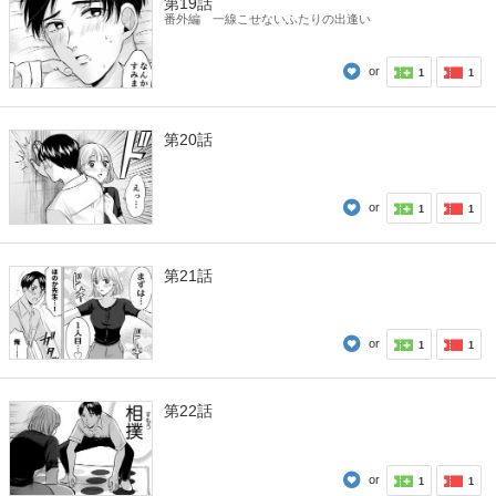
第19話
番外編 一線こせないふたりの出逢い
or
1
1
第20話
or
1
1
第21話
or
1
1
第22話
or
1
1