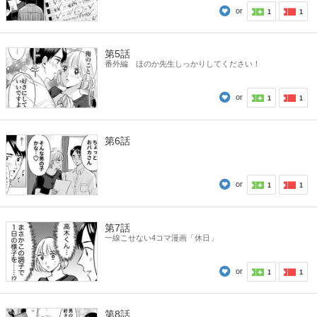
or
1
1
第5話
番外編 ほのか先生しっかりしてください！
or
1
1
第6話
or
1
1
第7話
一線こせない4コマ漫画「休日」
or
1
1
第8話