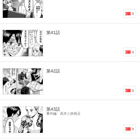
1
第41話
1
第42話
1
第43話
番外編 高木と鉄砲玉
1