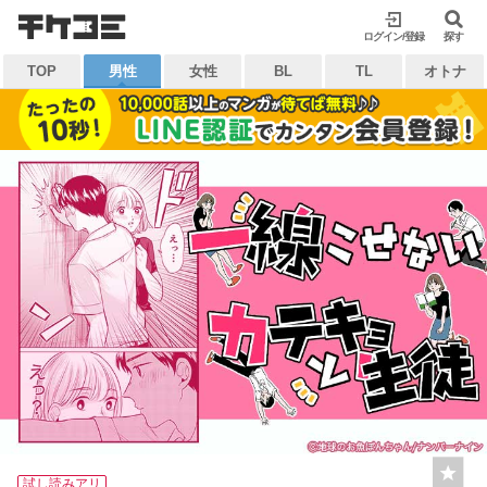
検索
ログイン/登録
閉じる
探す
TOP
男性
女性
BL
TL
オトナ
キーワードから探す
各一覧から探す
ジャンル
タグ
作家
作品
雑誌
出版社
マイ本棚から探す
最近読んだ作品
お気に入り
試し読みアリ