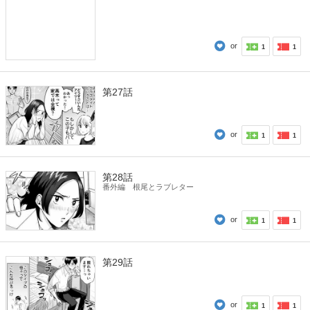
or
1
1
第27話
or
1
1
第28話
番外編 根尾とラブレター
or
1
1
第29話
or
1
1