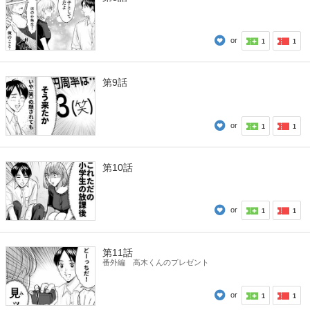
or
1
1
第9話
or
1
1
第10話
or
1
1
第11話
番外編 高木くんのプレゼント
or
1
1