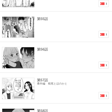
1
第55話
1
第56話
1
第57話
番外編 根尾とほのかと
1
第58話