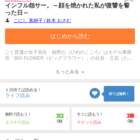
インフル怨サー。～顔を焼かれた私が復讐を誓
った日～
こにし 真樹子 / 鈴木 おさむ
はじめから読む
ごく普通の女子高生・姫野心（ひめのこころ）はモデル事務
所「BIG FLOWER（ビッグフラワー）」の社長・立花（たち
ばな）にその才能を見出されトップインフルエンサーを目指
すことに。
もっとみる
目標はBIG FLOWERの人気インフルエンサーグループ「FLO
WER10（フラワーテン）」その中でもトップに君臨するモデ
ル・早乙女エル（さおとめえる）のようになること。
１日待てば読める！
持ち前の明るさと努力を惜しまない性格から徐々にインフル
待てば無料！
ライフ読み
エンサーとしての頭角を現す心。
一方で、心に嫉妬する周囲の人間から酷い仕打ちを受けるよ
うになる…。
無料で読もう！
すぐに読もう！
0枚
0枚
タスチケ読み
チケット読み