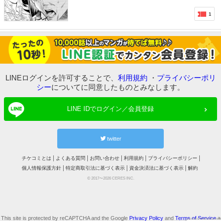
1
LINEログインを許可することで、
利用規約
・
プライバシーポリ
シー
についてに同意したものとみなします。
LINE IDでログイン／会員登録
twitter
チケコミとは
よくある質問
お問い合わせ
利用規約
プライバシーポリシー
個人情報保護方針
特定商取引法に基づく表示
資金決済法に基づく表示
解約
© 2017〜2026 CERES INC.
This site is protected by reCAPTCHA and the Google
Privacy Policy
and
Terms of Service
a