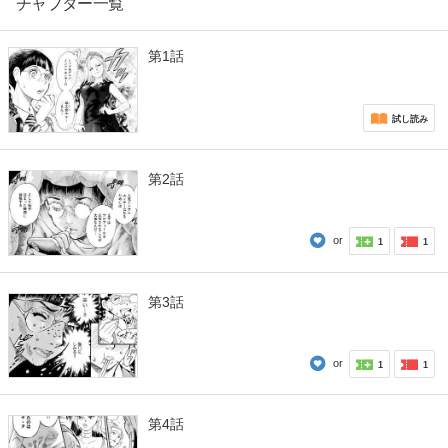
チャプター一覧
第1話
試し読み
第2話
or
1
1
第3話
or
1
1
第4話