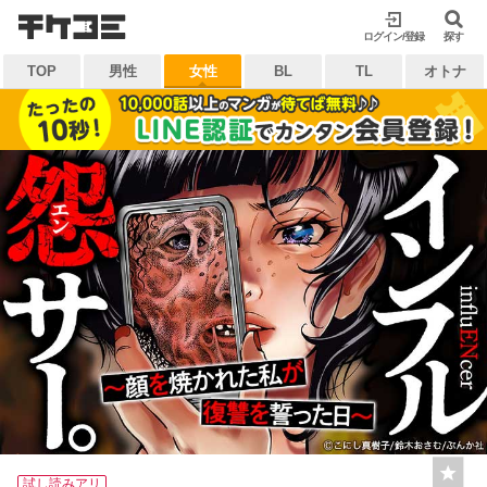
検索
ログイン/登録
閉じる
探す
TOP
男性
女性
BL
TL
オトナ
キーワードから探す
各一覧から探す
ジャンル
タグ
作家
作品
雑誌
出版社
マイ本棚から探す
最近読んだ作品
お気に入り
試し読みアリ