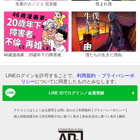
先輩のカノジョ 完全版
恨まれ屋
46歳漫画家、20歳年下の障害者と不倫して再婚しました。（分冊版）
僕たちの生きた理由
LINEログインを許可することで、
利用規約
・
プライバシーポ
リシー
についてに同意したものとみなします。
LINE IDでログイン／会員登録
チケコミとは
よくある質問
お問い合わせ
利用規約
プライバシーポリシー
個人情報保護方針
特定商取引法に基づく表示
資金決済法に基づく表示
解約