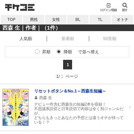
検索
検索
ログイン/登録
閉じる
閉じる
探す
TOP
男性
女性
BL
TL
オトナ
キーワードから探す
キーワードから探す
西森 生｜作者｜（1件）
人気順
新着順
50音順
各一覧から探す
各一覧から探す
昇順
降順
で並べ替え
ジャンル
タグ
ジャンル
タグ
1
作家
作品
作家
作品
1/
ページ
1
雑誌
出版社
雑誌
出版社
コンテンツから探す
リセットボタン＆No.1～西森生短編～
マイ本棚から探す
西森 生
ランキング
新着
デビュー作含む西森生の短編2本を収録！
最近読んだ作品
お気に入り
不思議系読切と日常読切で内容は全く別ジャンルだ
おすすめ
無料
が、
どちらもきっとあなたの予想とは違うオチが待って
いる！？
特集