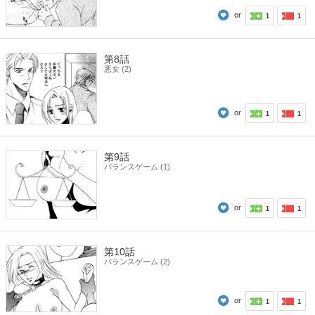
or
1
1
第8話
悪女 (2)
or
1
1
第9話
バランスゲーム (1)
or
1
1
第10話
バランスゲーム (2)
or
1
1