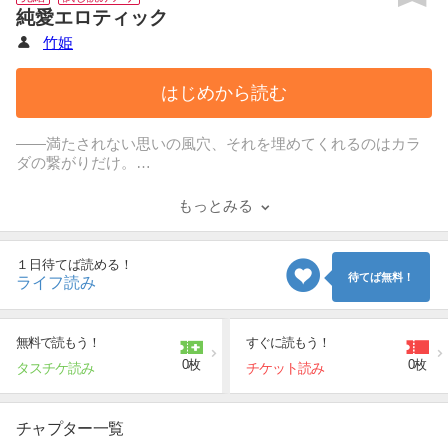
純愛エロティック
竹姫
はじめから読む
――満たされない思いの風穴、それを埋めてくれるのはカラ
ダの繋がりだけ。
過激に、時に歪んで。それが私の愛のカタチだから―――。
前作「恋愛万華鏡」が大ヒットの著者、竹姫。
もっとみる
早くもTLコミックス第２弾登場。竹姫流ハードラブロマンに
ハマれ！
１日待てば読める！
待てば無料！
ライフ読み
無料で読もう！
すぐに読もう！
0枚
0枚
タスチケ読み
チケット読み
チャプター一覧