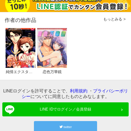
もっとみる >
作者の他作品
純情エクスタシー
恋色万華鏡
LINEログインを許可することで、
利用規約
・
プライバシーポリ
シー
についてに同意したものとみなします。
LINE IDでログイン／会員登録
twitter