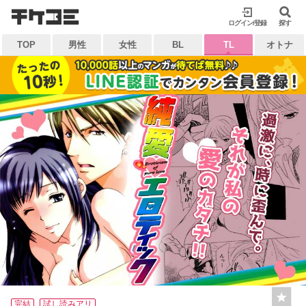
検索
ログイン/登録
閉じる
探す
TOP
男性
女性
BL
TL
オトナ
キーワードから探す
各一覧から探す
ジャンル
タグ
作家
作品
雑誌
出版社
マイ本棚から探す
最近読んだ作品
お気に入り
完結
試し読みアリ