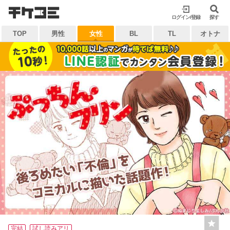
検索
ログイン/登録
閉じる
探す
TOP
男性
女性
BL
TL
オトナ
キーワードから探す
各一覧から探す
ジャンル
タグ
作家
作品
雑誌
出版社
マイ本棚から探す
最近読んだ作品
お気に入り
完結
試し読みアリ