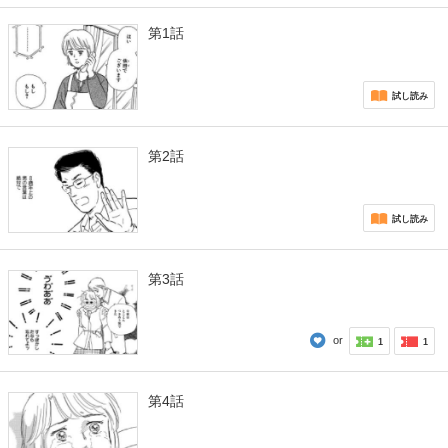
第1話
試し読み
第2話
試し読み
第3話
or
1
1
第4話