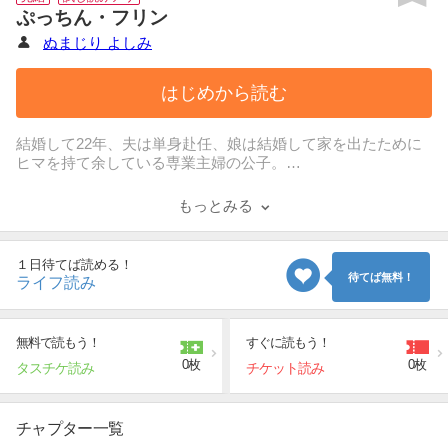
ぷっちん・フリン
ぬまじり よしみ
はじめから読む
結婚して22年、夫は単身赴任、娘は結婚して家を出たために
ヒマを持て余している専業主婦の公子。
同窓会の幹事を押しつけられ、思わず引き受けてしまったこ
とから、
もっとみる
初恋相手の佐藤君と再会。
昔と変わらずステキな彼にときめいた公子は、
酔った勢いでホテルまでついていってしまうが…!?
１日待てば読める！
後ろめたいはずの「不倫」をコミカルに描いた話題作!!
待てば無料！
ライフ読み
無料で読もう！
すぐに読もう！
0枚
0枚
タスチケ読み
チケット読み
チャプター一覧