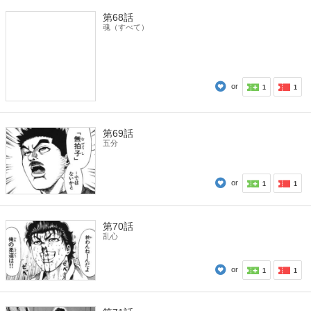
第68話
魂（すべて）
or
1
1
第69話
五分
or
1
1
第70話
乱心
or
1
1