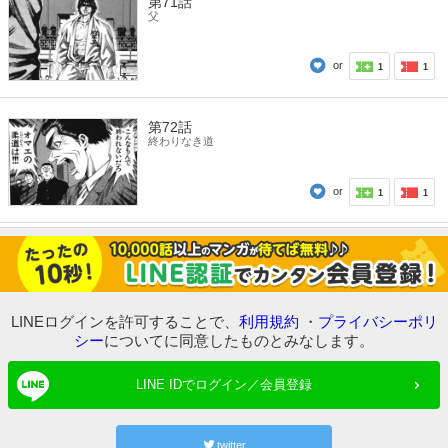
第71話
父
or
1
1
第72話
終わりなき道
or
1
1
LINEログインを許可することで、
利用規約
・
プライバシーポリ
シー
についてに同意したものとみなします。
LINE IDでログイン／会員登録
twitter