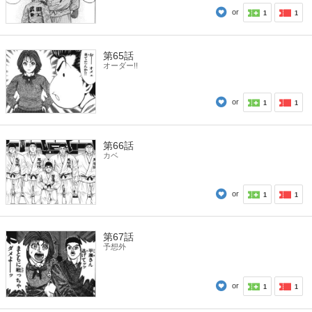
or
1
1
第65話
オーダー!!
or
1
1
第66話
カベ
or
1
1
第67話
予想外
or
1
1