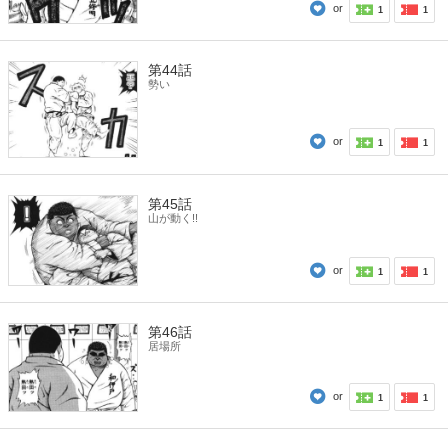
or
1
1
第44話
勢い
or
1
1
第45話
山が動く!!
or
1
1
第46話
居場所
or
1
1