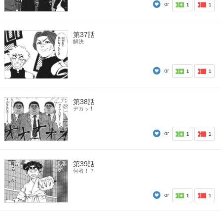
or
1
1
第37話
解決
or
1
1
第38話
デカッ!!
or
1
1
第39話
何者！？
or
1
1