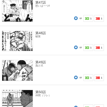
第47話
想いは一つ!!
or
1
1
第48話
秘策
or
1
1
第49話
負け犬
or
1
1
第50話
仲間（ツレ）