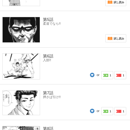
試し読み
第5話
柔道でなら!!
試し読み
第6話
入部!!
or
1
1
第7話
押さば引け!!
or
1
1
第8話