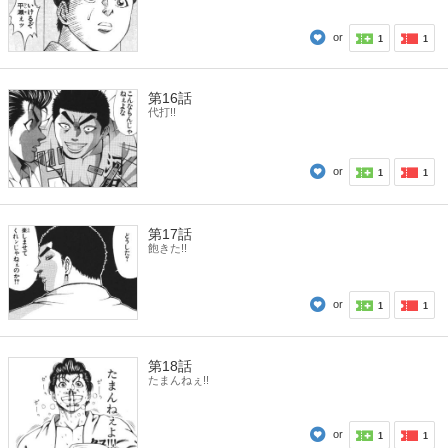
or
1
1
第16話
代打!!
or
1
1
第17話
飽きた!!
or
1
1
第18話
たまんねぇ!!
or
1
1