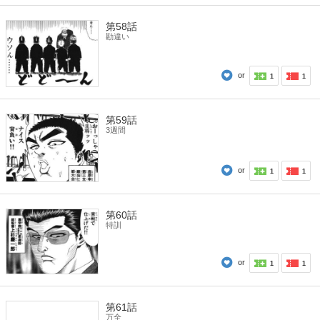
第58話
勘違い
or
1
1
第59話
3週間
or
1
1
第60話
特訓
or
1
1
第61話
万全