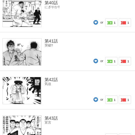
第40話
にぎやか!!
or
1
1
第41話
突破!!
or
1
1
第42話
気迫
or
1
1
第43話
宣言