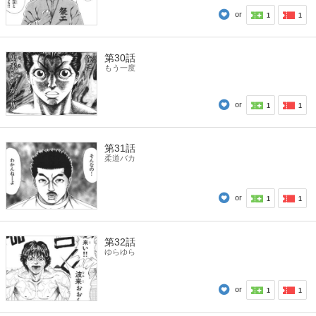
or
1
1
第30話
もう一度
or
1
1
第31話
柔道バカ
or
1
1
第32話
ゆらゆら
or
1
1