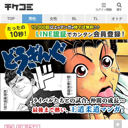
検索
ログイン/登録
閉じる
探す
TOP
男性
女性
BL
TL
オトナ
キーワードから探す
各一覧から探す
ジャンル
タグ
作家
作品
雑誌
出版社
マイ本棚から探す
最近読んだ作品
お気に入り
完結
試し読みアリ