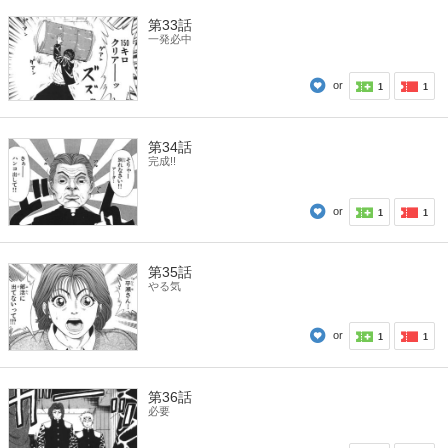
第33話
一発必中
or
1
1
第34話
完成!!
or
1
1
第35話
やる気
or
1
1
第36話
必要