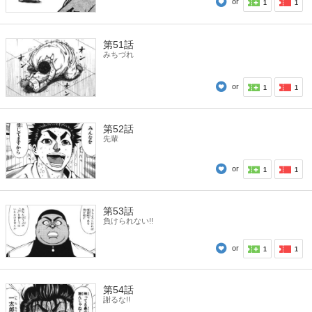
or
1
1
第51話
みちづれ
or
1
1
第52話
先輩
or
1
1
第53話
負けられない!!
or
1
1
第54話
謝るな!!