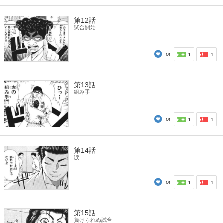
第12話
試合開始
or
1
1
第13話
組み手
or
1
1
第14話
涙
or
1
1
第15話
負けられぬ試合