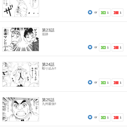
or
1
1
第23話
追跡
or
1
1
第24話
殴り込み!!
or
1
1
第25話
九州最強!!
or
1
1