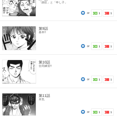
「師匠」と「申し子」
or
1
1
第9話
基本!!
or
1
1
第10話
合同練習!!
or
1
1
第11話
本気
or
1
1