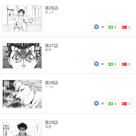
第26話
甘ぇ!!
or
1
1
第27話
条件
or
1
1
第28話
一つ!!
or
1
1
第29話
決意