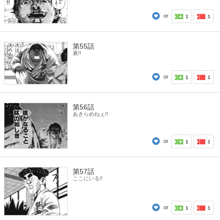
or
1
1
第55話
裏!!
or
1
1
第56話
あきらめねぇ!!
or
1
1
第57話
ここにいる!!
or
1
1