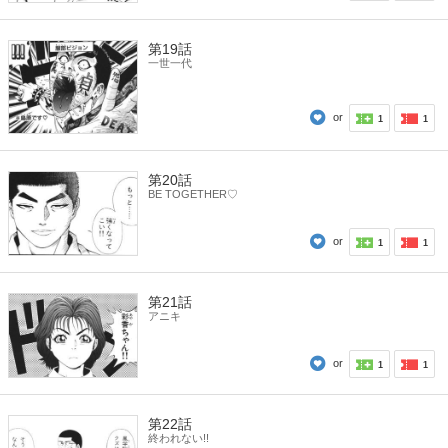
第19話
一世一代
or
1
1
第20話
BE TOGETHER♡
or
1
1
第21話
アニキ
or
1
1
第22話
終われない!!