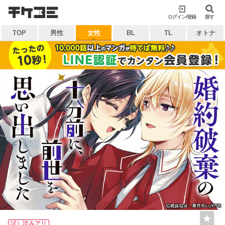
検索
ログイン/登録
閉じる
探す
TOP
男性
女性
BL
TL
オトナ
キーワードから探す
各一覧から探す
ジャンル
タグ
作家
作品
雑誌
出版社
マイ本棚から探す
最近読んだ作品
お気に入り
試し読みアリ