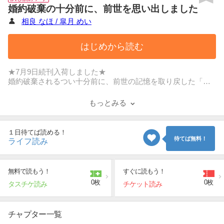
婚約破棄の十分前に、前世を思い出しました
相良 なほ / 皐月 めい
はじめから読む
★7月9日続刊入荷しました★
婚約破棄されるつい十分前に、前世の記憶を取り戻した「リ
リア」は
自分が性格最悪の悪女、いわゆる「悪役令嬢」に転生してい
もっとみる
ることを知る。
もう迷惑はかけられない！ と「絶世の美男子」である婚約者
「エリック」からの婚約破棄に
１日待てば読める！
素直に同意したのに、それから彼の様子がなんだかおかし
待てば無料！
ライフ読み
い…。
しかも、どうしてか「婚約破棄」のお話も一向に進まなくて─
─？
無料で読もう！
すぐに読もう！
0枚
0枚
タスチケ読み
チケット読み
チャプター一覧