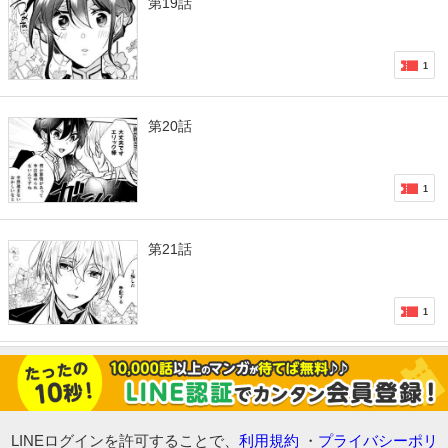
第19話
1
第20話
1
第21話
1
LINEログインを許可することで、
利用規約
・
プライバシーポリ