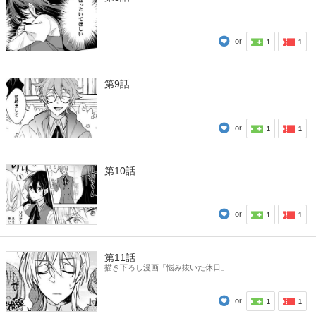
or
1
1
第9話
or
1
1
第10話
or
1
1
第11話
描き下ろし漫画「悩み抜いた休日」
or
1
1