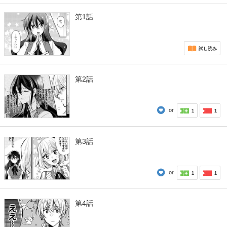
第1話
試し読み
第2話
or
1
1
第3話
or
1
1
第4話