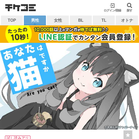
検索
ログイン/登録
閉じる
探す
TOP
男性
女性
BL
TL
オトナ
キーワードから探す
各一覧から探す
ジャンル
タグ
作家
作品
雑誌
出版社
マイ本棚から探す
最近読んだ作品
お気に入り
試し読みアリ