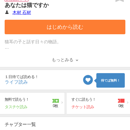
あなたは猫ですか
木材 石材
はじめから読む
猫耳の子と話す日々の物語。
「私の席、とらないでよ」。猫耳の女の子が読書中の男の子
に話しかけてきた。
もっとみる
猫耳とコロコロ変わる表情を見たいがために席をどかず通い
詰める男の子と、
知識を得て人間になるために変態じみたコミュニケーション
１日待てば読める！
をしてくる男の子を
待てば無料！
ライフ読み
正当防衛する猫耳の子の、日々の物語。
無料で読もう！
すぐに読もう！
0枚
0枚
タスチケ読み
チケット読み
チャプター一覧