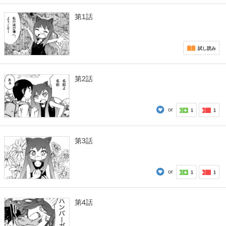
第1話
試し読み
第2話
or
1
1
第3話
or
1
1
第4話